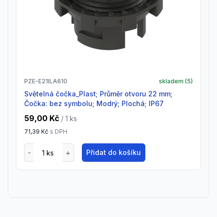
PZE-E21ILA610
skladem (
5
)
Světelná čočka_Plast; Průměr otvoru 22 mm;
Čočka: bez symbolu; Modrý; Plochá; IP67
59,00 Kč
/ 1
ks
71,39 Kč
s DPH
Přidat do košíku