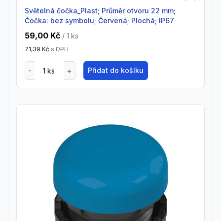
Světelná čočka_Plast; Průměr otvoru 22 mm;
Čočka: bez symbolu; Červená; Plochá; IP67
59,00 Kč
/ 1
ks
71,39 Kč
s DPH
Přidat do košíku