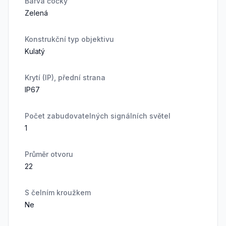
Barva čočky
Zelená
Konstrukční typ objektivu
Kulatý
Krytí (IP), přední strana
IP67
Počet zabudovatelných signálních světel
1
Průměr otvoru
22
S čelním kroužkem
Ne