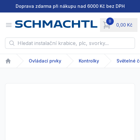
Doprava zdarma při nákupu nad 6000 Kč bez DPH
0
Open menu
0,00 Kč
items in cart, vie
Hledat instalační krabice, plc, svorky...
Ovládací prvky
Kontrolky
Světelné č
Home