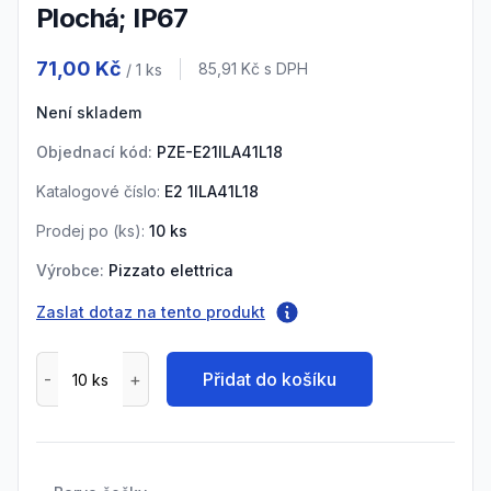
Plochá; IP67
Product information
71,00 Kč
Cena s DPH
85,91 Kč
s DPH
/ 1
ks
Není skladem
Objednací kód:
PZE-E21ILA41L18
Katalogové číslo:
E2 1ILA41L18
Prodej po (
ks
):
10
ks
Výrobce:
Pizzato elettrica
Zaslat dotaz na tento produkt
Přidat do košíku