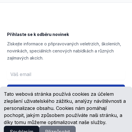
Footer
Přihlaste se k odběru novinek
Získejte informace o připravovaných veletrzích, školeních,
novinkách, speciálních cenových nabídkách a různých
zajímavých akcích.
Email address
Přihlášení
Tato webová stránka používá cookies za účelem
zlepšení uživatelského zážitku, analýzy návštěvnosti a
personalizace obsahu. Cookies nám pomáhají
pochopit, jakým způsobem používáte naši stránku, a
Facebook
YouTube
díky tomu můžeme optimalizovat naše služby.
Souhlasím
Přizpůsobit