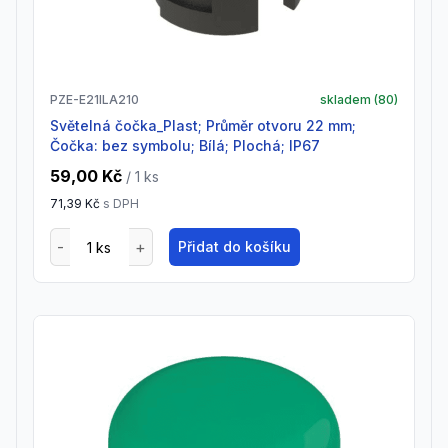
PZE-E21ILA210
skladem (
80
)
Světelná čočka_Plast; Průměr otvoru 22 mm;
Čočka: bez symbolu; Bílá; Plochá; IP67
59,00 Kč
/ 1
ks
71,39 Kč
s DPH
Přidat do košíku