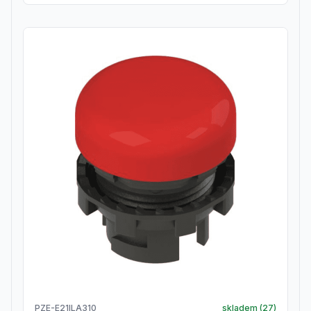
PZE-E21ILA310
skladem (
27
)