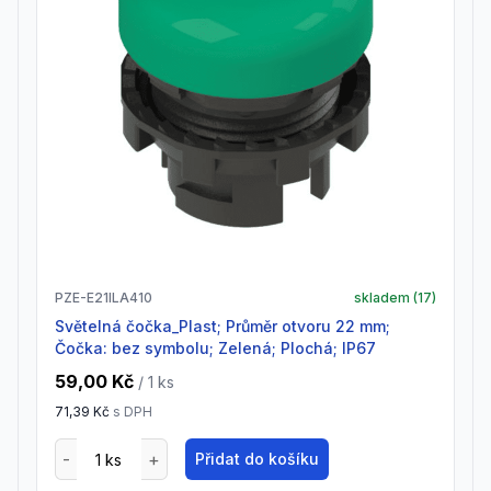
PZE-E21ILA410
skladem (
17
)
Světelná čočka_Plast; Průměr otvoru 22 mm;
Čočka: bez symbolu; Zelená; Plochá; IP67
59,00 Kč
/ 1
ks
71,39 Kč
s DPH
Přidat do košíku