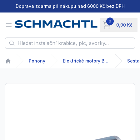
Doprava zdarma při nákupu nad 6000 Kč bez DPH
0
Open menu
0,00 Kč
items in cart, vie
Hledat instalační krabice, plc, svorky...
Pohony
Elektrické motory Bühler
Sesta
Home