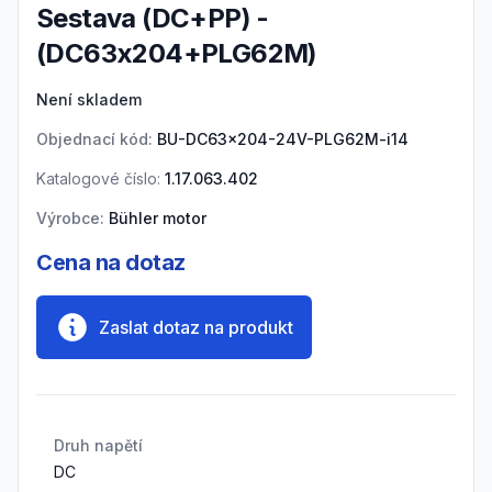
Sestava (DC+PP) -
(DC63x204+PLG62M)
Product information
Není skladem
Objednací kód:
BU-DC63x204-24V-PLG62M-i14
Katalogové číslo:
1.17.063.402
Výrobce:
Bühler motor
Cena na dotaz
Zaslat dotaz na produkt
Druh napětí
DC