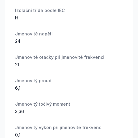
Izolační třída podle IEC
H
Jmenovité napětí
24
Jmenovité otáčky při jmenovité frekvenci
21
Jmenovitý proud
6,1
Jmenovitý točivý moment
3,36
Jmenovitý výkon při jmenovité frekvenci
0,1