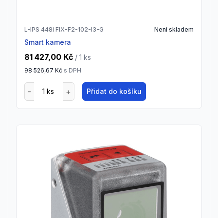
L-IPS 448i FIX-F2-102-I3-G
Není skladem
Smart kamera
81 427,00 Kč
/ 1
ks
98 526,67 Kč
s DPH
Přidat do košíku