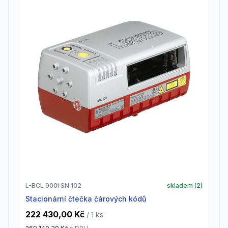
L-BCL 900i SN 102
skladem (
2
)
Stacionární čtečka čárových kódů
222 430,00 Kč
/ 1
ks