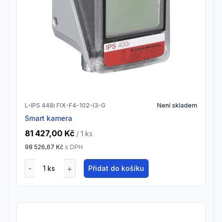
L-IPS 448i FIX-F4-102-I3-G
Není skladem
Smart kamera
81 427,00 Kč
/ 1
ks
98 526,67 Kč
s DPH
Přidat do košíku