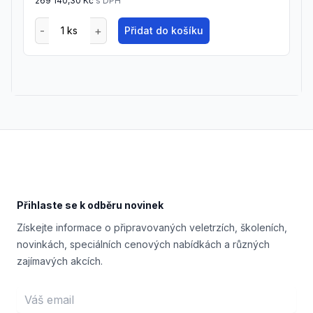
269 140,30 Kč
s DPH
Přidat do košíku
Footer
Přihlaste se k odběru novinek
Získejte informace o připravovaných veletrzích, školeních,
novinkách, speciálních cenových nabídkách a různých
zajímavých akcích.
Email address