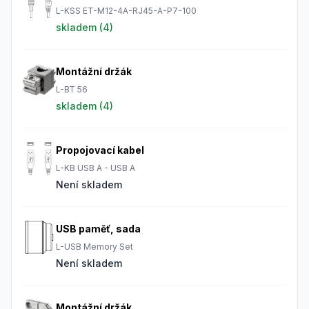
L-KSS ET-M12-4A-RJ45-A-P7-100
skladem (
4
)
Montážní držák
L-BT 56
skladem (
4
)
Propojovací kabel
L-KB USB A - USB A
Není skladem
USB paměť, sada
L-USB Memory Set
Není skladem
Montážní držák