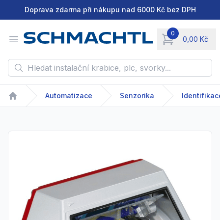
Doprava zdarma při nákupu nad 6000 Kč bez DPH
0
Open menu
0,00 Kč
items in cart, vie
Hledat instalační krabice, plc, svorky...
Automatizace
Senzorika
Identifikac
Home