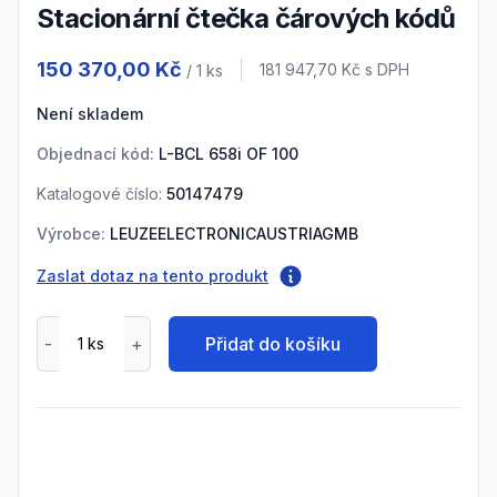
Stacionární čtečka čárových kódů
Product information
150 370,00 Kč
Cena s DPH
181 947,70 Kč
s DPH
/ 1
ks
Není skladem
Objednací kód:
L-BCL 658i OF 100
Katalogové číslo:
50147479
Výrobce:
LEUZEELECTRONICAUSTRIAGMB
Zaslat dotaz na tento produkt
Přidat do košíku