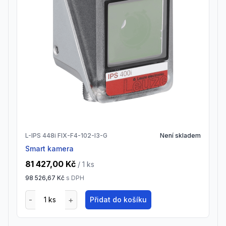
L-IPS 448i FIX-F4-102-I3-G
Není skladem
Smart kamera
81 427,00 Kč
/ 1
ks
98 526,67 Kč
s DPH
Přidat do košíku