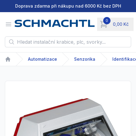
Doprava zdarma při nákupu nad 6000 Kč bez DPH
0
Open menu
0,00 Kč
items in cart, vie
Hledat instalační krabice, plc, svorky...
Automatizace
Senzorika
Identifikac
Home