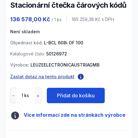
Stacionární čtečka čárových kódů
Product information
136 578,00 Kč
Cena s DPH
165 259,38 Kč
s DPH
/ 1
ks
Není skladem
Objednací kód:
L-BCL 608i OF 100
Katalogové číslo:
50126972
Výrobce:
LEUZEELECTRONICAUSTRIAGMB
Zaslat dotaz na tento produkt
Přidat do košíku
Více informací zde na stránkách výrobce