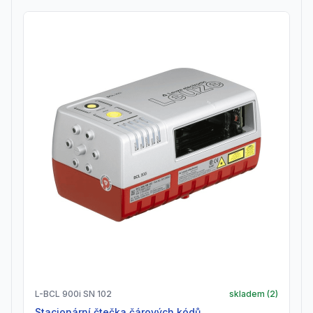
L-BCL 900i SN 102
skladem (
2
)
Stacionární čtečka čárových kódů