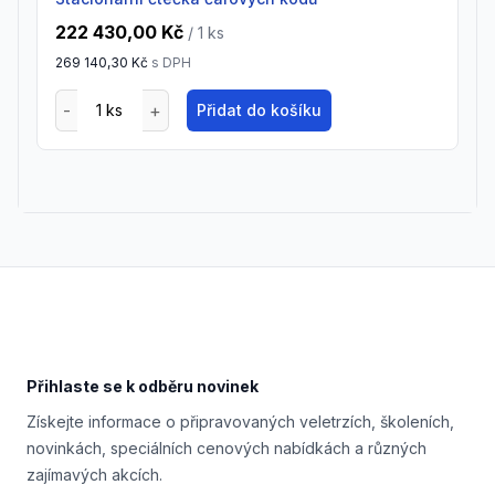
222 430,00 Kč
/ 1
ks
269 140,30 Kč
s DPH
Přidat do košíku
Footer
Přihlaste se k odběru novinek
Získejte informace o připravovaných veletrzích, školeních,
novinkách, speciálních cenových nabídkách a různých
zajímavých akcích.