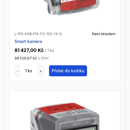
L-IPS 448i FIX-F2-102-I3-G
Není skladem
Smart kamera
81 427,00 Kč
/ 1
ks
98 526,67 Kč
s DPH
Přidat do košíku