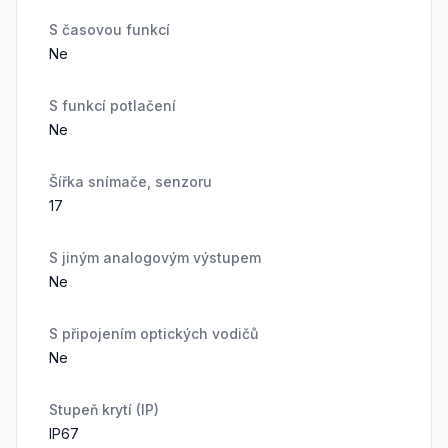
S časovou funkcí
Ne
S funkcí potlačení
Ne
Šířka snímače, senzoru
17
S jiným analogovým výstupem
Ne
S připojením optických vodičů
Ne
Stupeň krytí (IP)
IP67