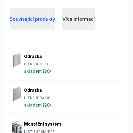
Související produkty
Více informací
Frequently Asked Questions
Odrazka
L-TK 100x100
skladem (
20
)
Odrazka
L-TKS 100X100
skladem (
20
)
Montážní systém
L-BTU 300M-D12