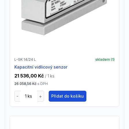
L-GK 14/24 L
skladem (
1
)
Kapacitní vidlicový senzor
21 536,00 Kč
/ 1
ks
26 058,56 Kč
s DPH
Přidat do košíku