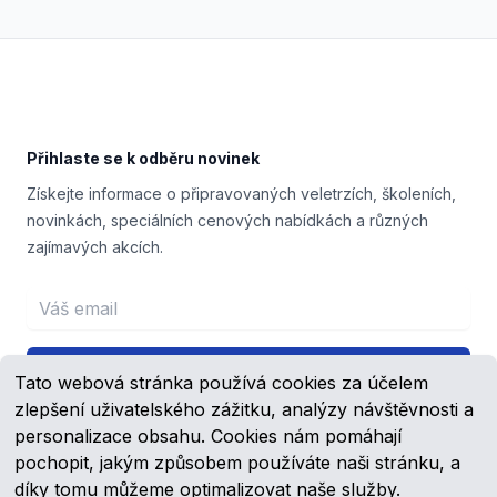
Footer
Přihlaste se k odběru novinek
Získejte informace o připravovaných veletrzích, školeních,
novinkách, speciálních cenových nabídkách a různých
zajímavých akcích.
Email address
Přihlášení
Tato webová stránka používá cookies za účelem
zlepšení uživatelského zážitku, analýzy návštěvnosti a
personalizace obsahu. Cookies nám pomáhají
pochopit, jakým způsobem používáte naši stránku, a
Facebook
YouTube
díky tomu můžeme optimalizovat naše služby.