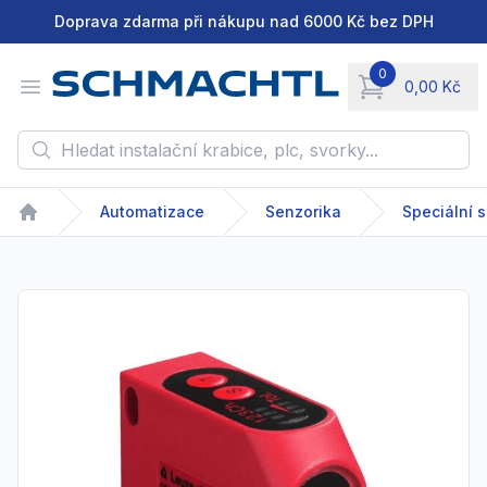
Doprava zdarma při nákupu nad 6000 Kč bez DPH
0
Open menu
0,00 Kč
items in cart, vie
Hledat instalační krabice, plc, svorky...
Automatizace
Senzorika
Speciální 
Home