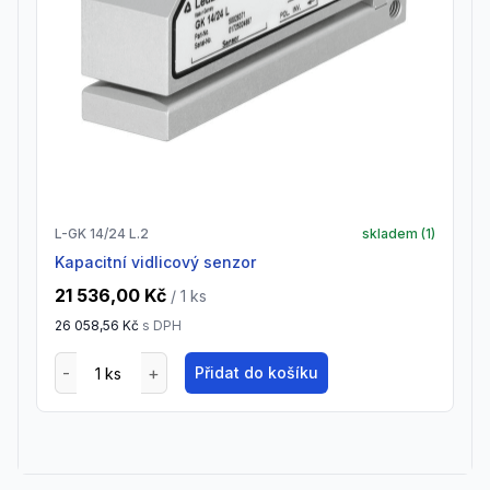
L-GK 14/24 L.2
skladem (
1
)
Kapacitní vidlicový senzor
21 536,00 Kč
/ 1
ks
26 058,56 Kč
s DPH
Přidat do košíku