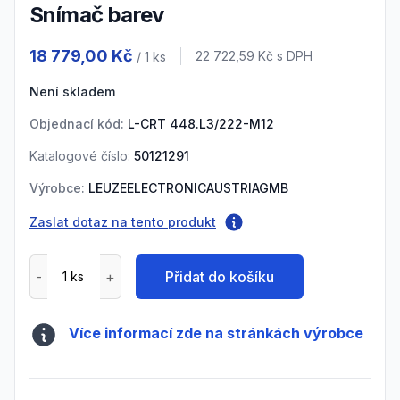
Snímač barev
Product information
18 779,00 Kč
Cena s DPH
22 722,59 Kč
s DPH
/ 1
ks
Není skladem
Objednací kód:
L-CRT 448.L3/222-M12
Katalogové číslo:
50121291
Výrobce:
LEUZEELECTRONICAUSTRIAGMB
Zaslat dotaz na tento produkt
Přidat do košíku
Více informací zde na stránkách výrobce