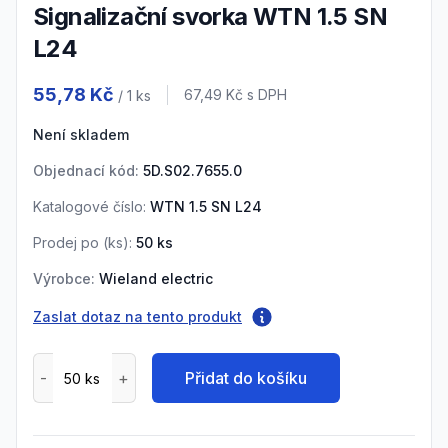
Signalizační svorka WTN 1.5 SN
L24
Product information
55,78 Kč
Cena s DPH
67,49 Kč
s DPH
/ 1
ks
Není skladem
Objednací kód:
5D.S02.7655.0
Katalogové číslo:
WTN 1.5 SN L24
Prodej po (
ks
):
50
ks
Výrobce:
Wieland electric
Zaslat dotaz na tento produkt
Přidat do košíku