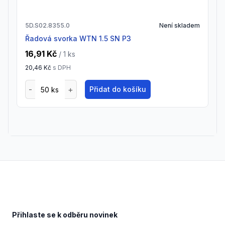
5D.S02.8355.0
Není skladem
Řadová svorka WTN 1.5 SN P3
16,91 Kč
/ 1
ks
20,46 Kč
s DPH
Přidat do košíku
Footer
Přihlaste se k odběru novinek