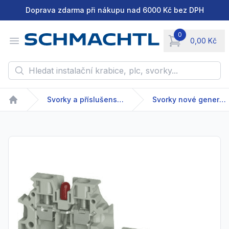
Doprava zdarma při nákupu nad 6000 Kč bez DPH
0
Open menu
0,00 Kč
items in cart, vie
Hledat instalační krabice, plc, svorky...
Svorky a příslušenství
Svorky nové generace
Home