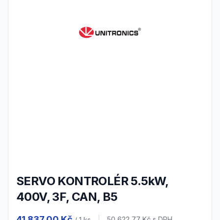
SERVO KONTROLÉR 5.5kW,
400V, 3F, CAN, B5
Product information
41 837,00 Kč
50 622,77 Kč
s DPH
/ 1
ks