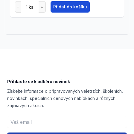
Přidat do košíku
Footer
Přihlaste se k odběru novinek
Získejte informace o připravovaných veletrzích, školeních,
novinkách, speciálních cenových nabídkách a různých
zajímavých akcích.
Email address