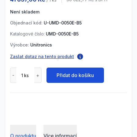
Cena s DPH
Není skladem
Objednací kód:
U-UMD-0050E-B5
Katalogové číslo:
UMD-0050E-B5
Výrobce:
Unitronics
Zaslat dotaz na tento produkt
Přidat do košíku
O produktu
Více informací