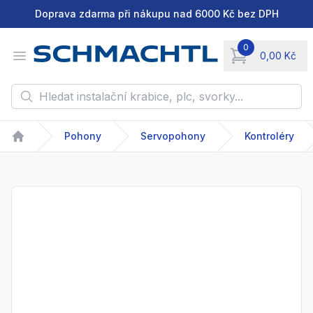
Doprava zdarma při nákupu nad 6000 Kč bez DPH
0
Open menu
0,00 Kč
items in cart, vie
Hledat instalační krabice, plc, svorky...
Pohony
Servopohony
Kontroléry
Home