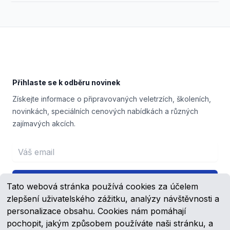
Footer
Přihlaste se k odběru novinek
Získejte informace o připravovaných veletrzích, školeních,
novinkách, speciálních cenových nabídkách a různých
zajímavých akcích.
Email address
Přihlášení
Tato webová stránka používá cookies za účelem
zlepšení uživatelského zážitku, analýzy návštěvnosti a
personalizace obsahu. Cookies nám pomáhají
pochopit, jakým způsobem používáte naši stránku, a
Facebook
YouTube