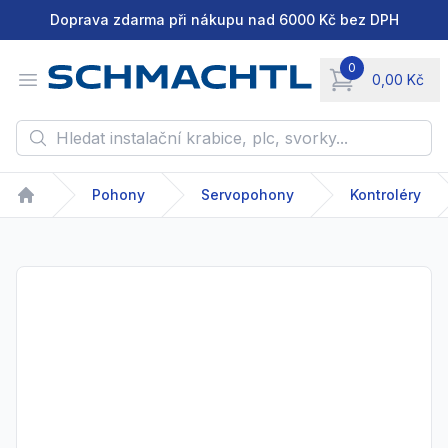
Doprava zdarma při nákupu nad 6000 Kč bez DPH
0
Open menu
0,00 Kč
items in cart, vie
Hledat instalační krabice, plc, svorky...
Pohony
Servopohony
Kontroléry
Home