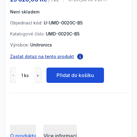
Cena s DPH
Není skladem
Objednací kód:
U-UMD-0020C-B5
Katalogové číslo:
UMD-0020C-B5
Výrobce:
Unitronics
Zaslat dotaz na tento produkt
Přidat do košíku
O produktu
Více informací