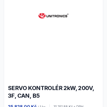
SERVO KONTROLÉR 2kW, 200V,
3F, CAN, B5
Product information
25 828,00 Kč
31 251,88 Kč
s DPH
/ 1
ks