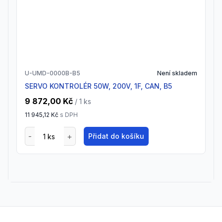
U-UMD-0000B-B5
Není skladem
SERVO KONTROLÉR 50W, 200V, 1F, CAN, B5
9 872,00 Kč
/ 1
ks
11 945,12 Kč
s DPH
Přidat do košíku
Footer