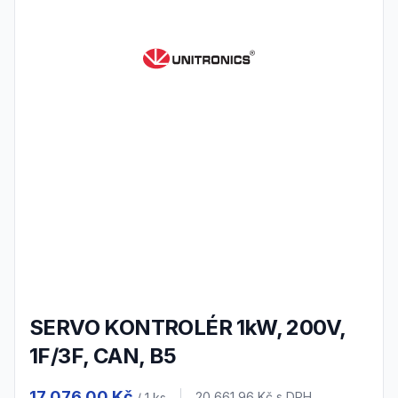
SERVO KONTROLÉR 1kW, 200V,
1F/3F, CAN, B5
Product information
17 076,00 Kč
20 661,96 Kč
s DPH
/ 1
ks