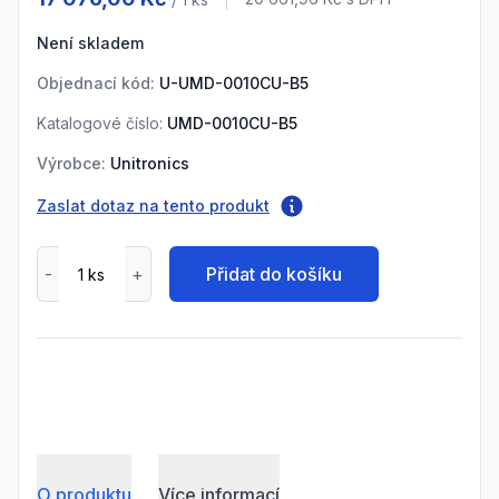
Cena s DPH
Není skladem
Objednací kód:
U-UMD-0010CU-B5
Katalogové číslo:
UMD-0010CU-B5
Výrobce:
Unitronics
Zaslat dotaz na tento produkt
Přidat do košíku
O produktu
Více informací