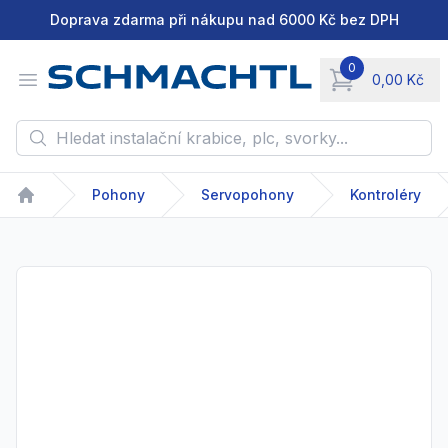
Doprava zdarma při nákupu nad 6000 Kč bez DPH
0
Open menu
0,00 Kč
items in cart, vie
Hledat instalační krabice, plc, svorky...
Pohony
Servopohony
Kontroléry
Home