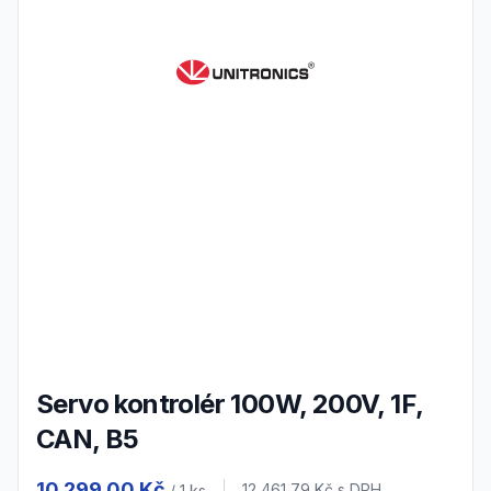
Servo kontrolér 100W, 200V, 1F,
CAN, B5
Product information
10 299,00 Kč
12 461,79 Kč
s DPH
/ 1
ks