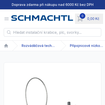
Doprava zdarma při nákupu nad 6000 Kč bez DPH
0
Open menu
0,00 Kč
items in cart, vie
Hledat instalační krabice, plc, svorky...
Rozváděčová technika
Přípojnicové nízkonapětové systémy
Home