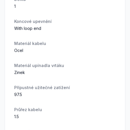
1
Koncové upevnění
With loop end
Materiál kabelu
Ocel
Materiál upínadla vrtáku
Zinek
Přípustné užitečné zatížení
97.5
Průřez kabelu
1.5