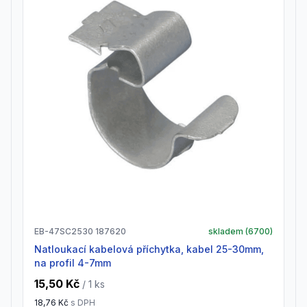
EB-47SC2530 187620
skladem (
6700
)
natloukací kabelová příchytka, kabel 25-30mm,
na profil 4-7mm
15,50 Kč
/ 1
ks
18,76 Kč
s DPH