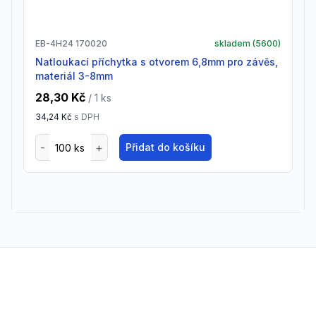
EB-4H24 170020
skladem (
5600
)
natloukací příchytka s otvorem 6,8mm pro závěs,
materiál 3-8mm
28,30 Kč
/ 1
ks
34,24 Kč
s DPH
Přidat do košíku
Footer