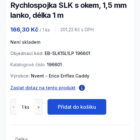
Rychlospojka SLK s okem, 1,5 mm
lanko, délka 1 m
Product information
166,30 Kč
Cena s DPH
201,22 Kč
s DPH
/ 1
ks
Není skladem
Objednací kód:
EB-SLK15L1LP 196601
Katalogové číslo:
196601
Výrobce:
Nvent - Erico Eriflex Caddy
Zaslat dotaz na tento produkt
Přidat do košíku
Délka