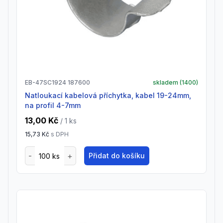
EB-47SC1924 187600
skladem (
1400
)
natloukací kabelová příchytka, kabel 19-24mm,
na profil 4-7mm
13,00 Kč
/ 1
ks
15,73 Kč
s DPH
Přidat do košíku