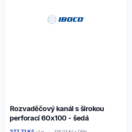
Rozvaděčový kanál s širokou
perforací 60x100 - šedá
Product information
277,71 Kč
336,03 Kč
s DPH
/ 1
m