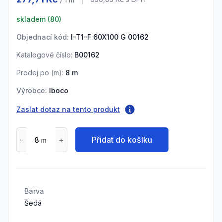
Cena s DPH
skladem (
80
)
Objednací kód:
I-T1-F 60X100 G 00162
Katalogové číslo:
B00162
Prodej po (
m
):
8
m
Výrobce:
Iboco
Zaslat dotaz na tento produkt
Přidat do košíku
Barva
Šedá