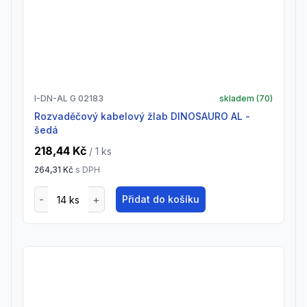
I-DN-AL G 02183
skladem (
70
)
Rozvaděčový kabelový žlab DINOSAURO AL -
šedá
218,44 Kč
/ 1
ks
264,31 Kč
s DPH
Přidat do košíku