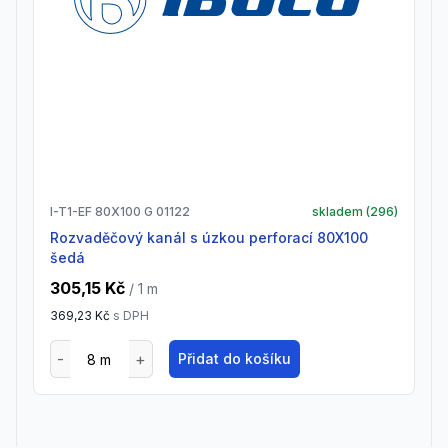
I-T1-EF 80X100 G 01122
skladem (
296
)
Rozvaděčový kanál s úzkou perforací 80X100
šedá
305,15 Kč
/ 1
m
369,23 Kč
s DPH
Přidat do košíku