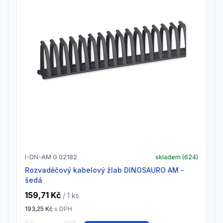
I-DN-AM G 02182
skladem (
624
)
Rozvaděčový kabelový žlab DINOSAURO AM -
šedá
159,71 Kč
/ 1
ks
193,25 Kč
s DPH