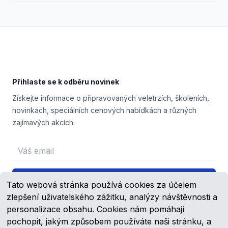
Footer
Přihlaste se k odběru novinek
Získejte informace o připravovaných veletrzích, školeních,
novinkách, speciálních cenových nabídkách a různých
zajímavých akcích.
Email address
Přihlášení
Tato webová stránka používá cookies za účelem
zlepšení uživatelského zážitku, analýzy návštěvnosti a
personalizace obsahu. Cookies nám pomáhají
pochopit, jakým způsobem používáte naši stránku, a
Facebook
YouTube