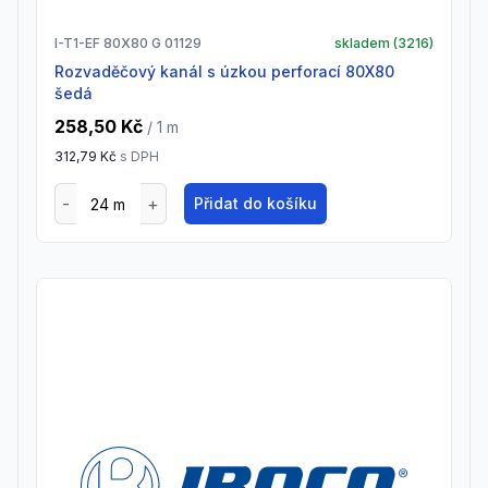
I-T1-EF 80X80 G 01129
skladem (
3216
)
Rozvaděčový kanál s úzkou perforací 80X80
šedá
258,50 Kč
/ 1
m
312,79 Kč
s DPH
Přidat do košíku