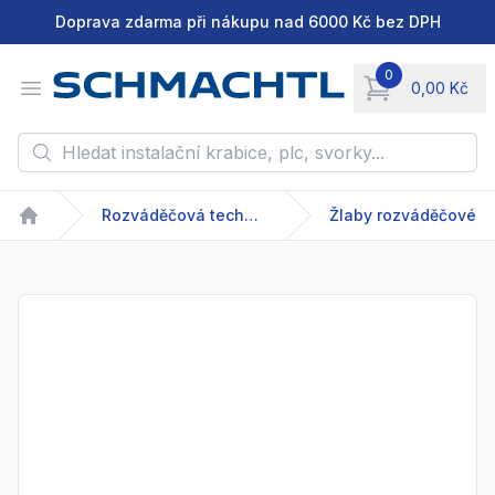
Doprava zdarma při nákupu nad 6000 Kč bez DPH
0
Open menu
0,00 Kč
items in cart, vie
Hledat instalační krabice, plc, svorky...
Rozváděčová technika
Žlaby rozváděčové
Home