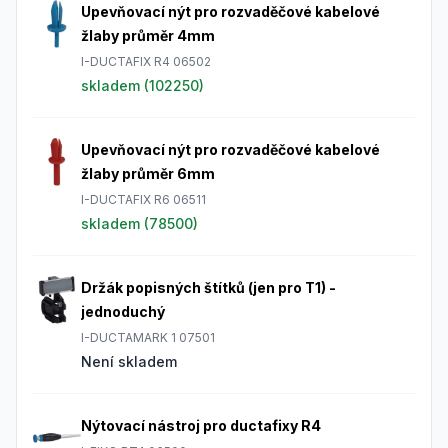
Upevňovací nýt pro rozvaděčové kabelové
žlaby průměr 4mm
I-DUCTAFIX R4 06502
skladem (
102250
)
Upevňovací nýt pro rozvaděčové kabelové
žlaby průměr 6mm
I-DUCTAFIX R6 06511
skladem (
78500
)
Držák popisných štítků (jen pro T1) -
jednoduchý
I-DUCTAMARK 1 07501
Není skladem
Nýtovací nástroj pro ductafixy R4