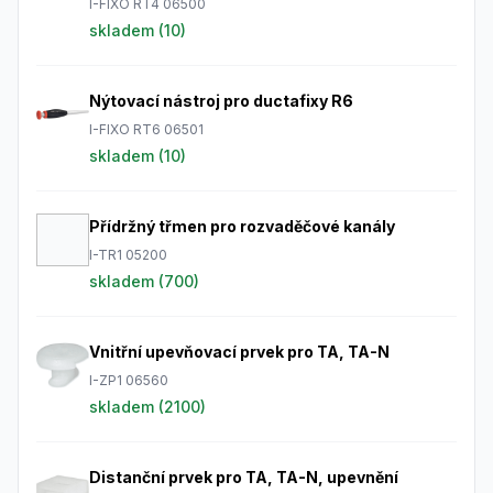
I-FIXO RT4 06500
skladem (
10
)
Nýtovací nástroj pro ductafixy R6
I-FIXO RT6 06501
skladem (
10
)
Přídržný třmen pro rozvaděčové kanály
I-TR1 05200
skladem (
700
)
Vnitřní upevňovací prvek pro TA, TA-N
I-ZP1 06560
skladem (
2100
)
Distanční prvek pro TA, TA-N, upevnění