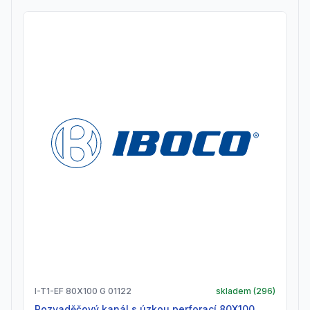
I-T1-EF 80X100 G 01122
skladem (
296
)
Rozvaděčový kanál s úzkou perforací 80X100