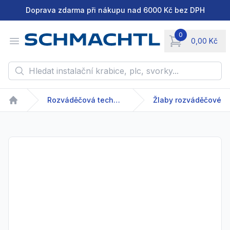
Doprava zdarma při nákupu nad 6000 Kč bez DPH
0
Open menu
0,00 Kč
items in cart, vie
Hledat instalační krabice, plc, svorky...
Rozváděčová technika
Žlaby rozváděčové
Home