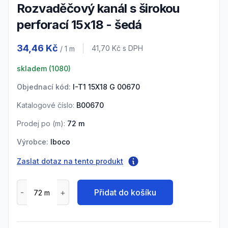
Rozvaděčový kanál s širokou
perforací 15x18 - šedá
Product information
34,46 Kč
Cena s DPH
41,70 Kč
s DPH
/ 1
m
skladem (
1080
)
Objednací kód:
I-T1 15X18 G 00670
Katalogové číslo:
B00670
Prodej po (
m
):
72
m
Výrobce:
Iboco
Zaslat dotaz na tento produkt
Přidat do košíku