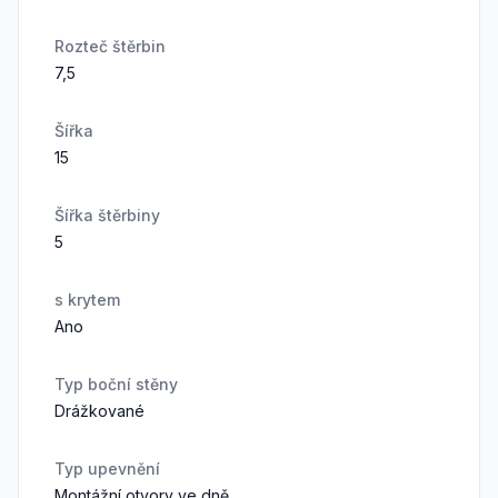
Rozteč štěrbin
7,5
Šířka
15
Šířka štěrbiny
5
s krytem
Ano
Typ boční stěny
Drážkované
Typ upevnění
Montážní otvory ve dně