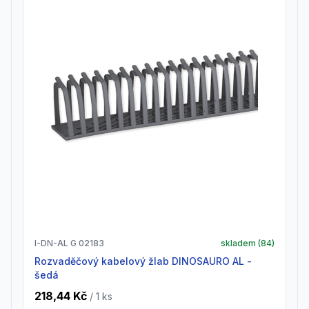
I-DN-AL G 02183
skladem (
84
)
Rozvaděčový kabelový žlab DINOSAURO AL -
šedá
218,44 Kč
/ 1
ks