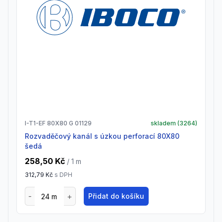
I-T1-EF 80X80 G 01129
skladem (
3264
)
Rozvaděčový kanál s úzkou perforací 80X80
šedá
258,50 Kč
/ 1
m
312,79 Kč
s DPH
Přidat do košíku