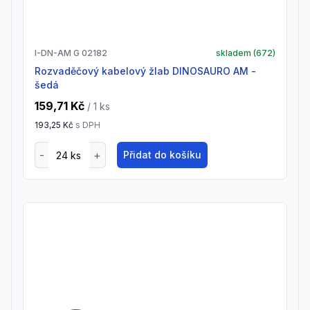
I-DN-AM G 02182
skladem (
672
)
Rozvaděčový kabelový žlab DINOSAURO AM -
šedá
159,71 Kč
/ 1
ks
193,25 Kč
s DPH
Přidat do košíku