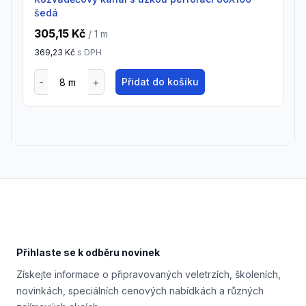
šedá
305,15 Kč
/ 1
m
369,23 Kč
s DPH
Přidat do košíku
Footer
Přihlaste se k odběru novinek
Získejte informace o připravovaných veletrzích, školeních,
novinkách, speciálních cenových nabídkách a různých