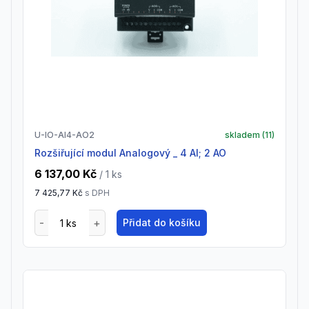
U-IO-AI4-AO2
skladem (
11
)
Rozšiřující modul Analogový _ 4 AI; 2 AO
6 137,00 Kč
/ 1
ks
7 425,77 Kč
s DPH
Přidat do košíku