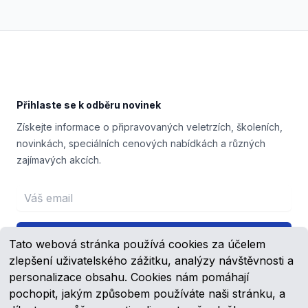
Footer
Přihlaste se k odběru novinek
Získejte informace o připravovaných veletrzích, školeních,
novinkách, speciálních cenových nabídkách a různých
zajímavých akcích.
Email address
Přihlášení
Tato webová stránka používá cookies za účelem
zlepšení uživatelského zážitku, analýzy návštěvnosti a
personalizace obsahu. Cookies nám pomáhají
pochopit, jakým způsobem používáte naši stránku, a
Facebook
YouTube