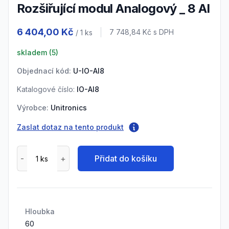
Rozšiřující modul Analogový _ 8 AI
Product information
6 404,00 Kč
Cena s DPH
7 748,84 Kč
s DPH
/ 1
ks
skladem (
5
)
Objednací kód:
U-IO-AI8
Katalogové číslo:
IO-AI8
Výrobce:
Unitronics
Zaslat dotaz na tento produkt
Přidat do košíku
Hloubka
60