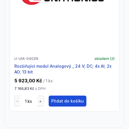
U-UIA-0402N
skladem (
2
)
Rozšiřující modul Analogový _ 24 V; DC; 4x AI; 2x
AO; 13 bit
5 923,00 Kč
/ 1
ks
7 166,83 Kč
s DPH
Přidat do košíku