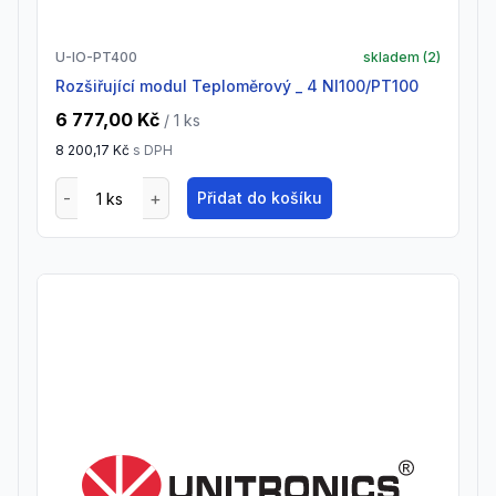
U-IO-PT400
skladem (
2
)
Rozšiřující modul Teploměrový _ 4 NI100/PT100
6 777,00 Kč
/ 1
ks
8 200,17 Kč
s DPH
Přidat do košíku