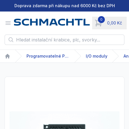
Doprava zdarma při nákupu nad 6000 Kč bez DPH
0
Open menu
0,00 Kč
items in cart, vie
Hledat instalační krabice, plc, svorky...
Programovatelné PLC
I/O moduly
Home