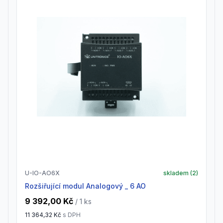
U-IO-AO6X
skladem (
2
)
Rozšiřující modul Analogový _ 6 AO
9 392,00 Kč
/ 1
ks
11 364,32 Kč
s DPH