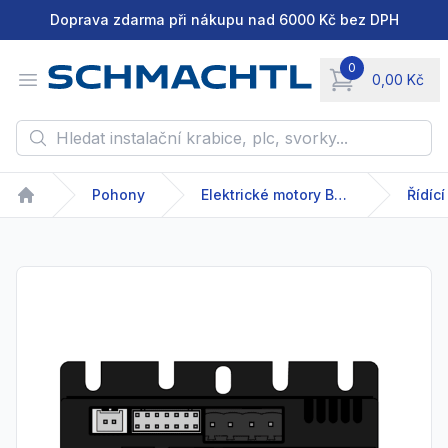
Doprava zdarma při nákupu nad 6000 Kč bez DPH
0
Open menu
0,00 Kč
items in cart, vie
Hledat instalační krabice, plc, svorky...
Pohony
Elektrické motory Bühler
Řídíc
Home