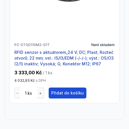
PZ-STGD110M2-G1T
Není skladem
RFID senzor s aktuátorem_24 V; DC; Plast; Rozteč
otvorů: 22 mm; vst.: IS/I3/EDM (-/-/-); výst.: OS/O3
(2/1) inaktiv; Vysoká; G; Konektor M12; IP67
3 333,00 Kč
/ 1
ks
4 032,93 Kč
s DPH
Přidat do košíku