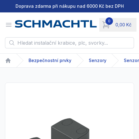
Doprava zdarma při nákupu nad 6000 Kč bez DPH
0
Open menu
0,00 Kč
items in cart, vie
Hledat instalační krabice, plc, svorky...
Bezpečnostní prvky
Senzory
Home