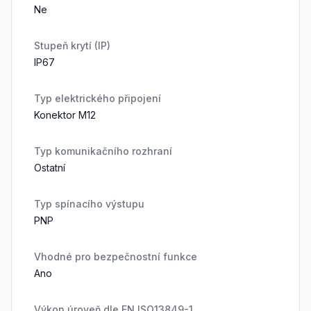
Ne
Stupeň krytí (IP)
IP67
Typ elektrického připojení
Konektor M12
Typ komunikačního rozhraní
Ostatní
Typ spínacího výstupu
PNP
Vhodné pro bezpečnostní funkce
Ano
Výkon.úroveň dle EN ISO13849-1