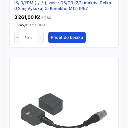
IS/I3/EDM (-/-/-); výst.: OS/O3 (2/1) inaktiv; Délka
0,2 m; Vysoká; G; Konektor M12; IP67
3 261,00 Kč
/ 1
ks
3 945,81 Kč
s DPH
Přidat do košíku