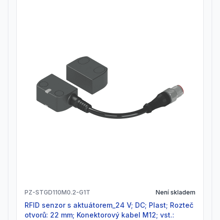
PZ-STGD110M0.2-G1T
Není skladem
RFID senzor s aktuátorem_24 V; DC; Plast; Rozteč
otvorů: 22 mm; Konektorový kabel M12; vst.: