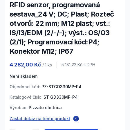
RFID senzor, programovaná
sestava_24 V; DC; Plast; Rozteč
otvorů: 22 mm; M12 plast; vst.:
IS/I3/EDM (2/-/-); výst.: OS/O3
(2/1); Programovací kód:P4;
Konektor M12; IP67
Product information
4 282,00 Kč
Cena s DPH
5 181,22 Kč
s DPH
/ 1
ks
Není skladem
Objednací kód:
PZ-STGD330MP-P4
Katalogové číslo:
ST GD330MP-P4
Výrobce:
Pizzato elettrica
Zaslat dotaz na tento produkt