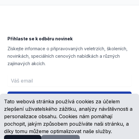
Footer
Přihlaste se k odběru novinek
Získejte informace o připravovaných veletrzích, školeních,
novinkách, speciálních cenových nabídkách a různých
zajímavých akcích.
Email address
Přihlášení
Tato webová stránka používá cookies za účelem
zlepšení uživatelského zážitku, analýzy návštěvnosti a
personalizace obsahu. Cookies nám pomáhají
pochopit, jakým způsobem používáte naši stránku, a
Facebook
YouTube
díky tomu můžeme optimalizovat naše služby.