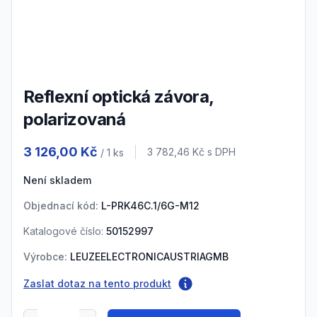
3
Reflexní optická závora,
polarizovaná
Product information
3 126,00 Kč
Cena s DPH
3 782,46 Kč
s DPH
/ 1
ks
Není skladem
Objednací kód:
L-PRK46C.1/6G-M12
Katalogové číslo:
50152997
Výrobce:
LEUZEELECTRONICAUSTRIAGMB
Zaslat dotaz na tento produkt