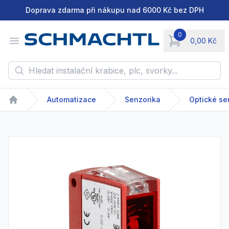
Doprava zdarma při nákupu nad 6000 Kč bez DPH
0
Open menu
0,00 Kč
items in cart, vie
Hledat instalační krabice, plc, svorky...
Automatizace
Senzorika
Optické se
Home