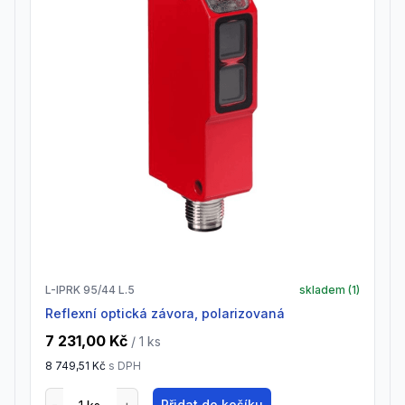
L-IPRK 95/44 L.5
skladem (
1
)
Reflexní optická závora, polarizovaná
7 231,00 Kč
/ 1
ks
8 749,51 Kč
s DPH
Přidat do košíku