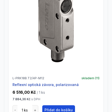
L-PRK18B.T2/4P-M12
skladem (
11
)
Reflexní optická závora, polarizovaná
6 516,00 Kč
/ 1
ks
7 884,36 Kč
s DPH
Přidat do košíku