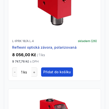
L-IPRK 18/A L.4
skladem (
26
)
Reflexní optická závora, polarizovaná
8 056,00 Kč
/ 1
ks
9 747,76 Kč
s DPH
Přidat do košíku