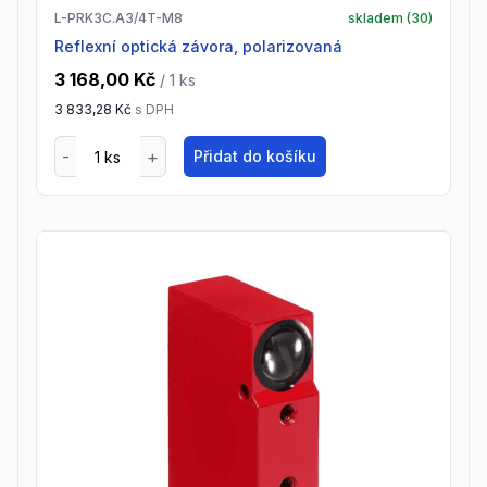
L-PRK3C.A3/4T-M8
skladem (
30
)
Reflexní optická závora, polarizovaná
3 168,00 Kč
/ 1
ks
3 833,28 Kč
s DPH
Přidat do košíku