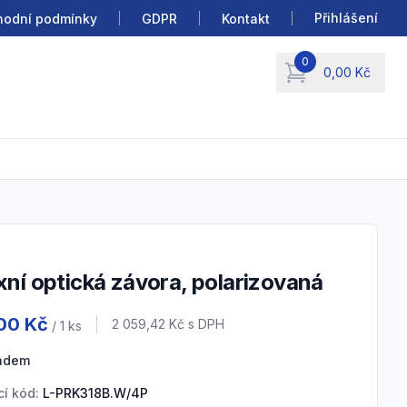
Přihlášení
odní podmínky
GDPR
Kontakt
0
0,00 Kč
items in cart, view b
exní optická závora, polarizovaná
 information
,00 Kč
Cena s DPH
2 059,42 Kč
s DPH
/ 1
ks
ladem
í kód:
L-PRK318B.W/4P