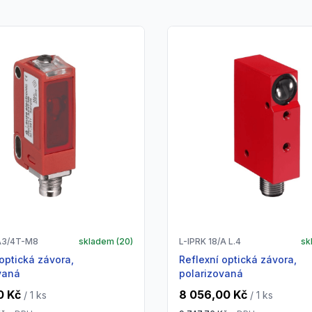
A3/4T-M8
skladem (
20
)
L-IPRK 18/A L.4
sk
Reflexní optická závora,
vaná
polarizovaná
0 Kč
8 056,00 Kč
/ 1
ks
/ 1
ks