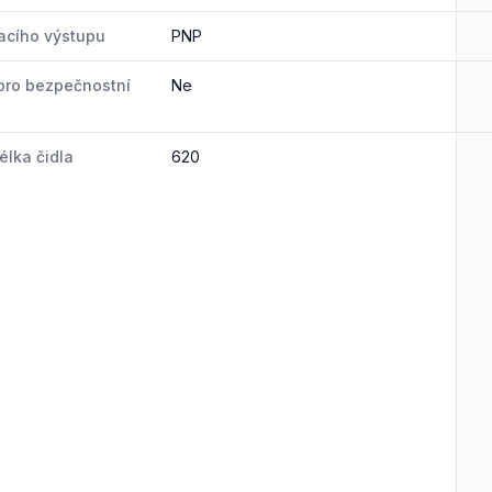
acího výstupu
PNP
pro bezpečnostní
Ne
élka čidla
620