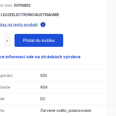
é číslo:
50116862
LEUZEELECTRONICAUSTRIAGMB
otaz na tento produkt
Přidat do košíku
ce informací zde na stránkách výrobce
spínání
500
nímače
604
ětí
DC
tla
Červené světlo, polarizované