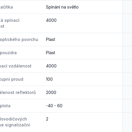
lačítka
Spínání na světlo
á spínací
4000
st
 optického povrchu
Plast
 pouzdra
Plast
nací vzdálenost
4000
tupní proud
100
álenost reflektorů
2000
eplota
-40 - 60
lovodičových
2
se signalizační