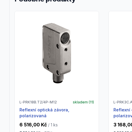
L-PRK18B.T2/4P-M12
skladem (
11
)
L-PRK3C.
Reflexní optická závora,
Reflexní optická závora,
polarizovaná
polarizo
6 516,00 Kč
3 168,0
/ 1
ks