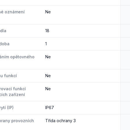
né oznámení
Ne
idla
18
 doba
1
váním opětovného
Ne
u funkcí
Ne
rovací funkcí
Ne
cích zařízení
ytí (IP)
IP67
hrany provozních
Třída ochrany 3