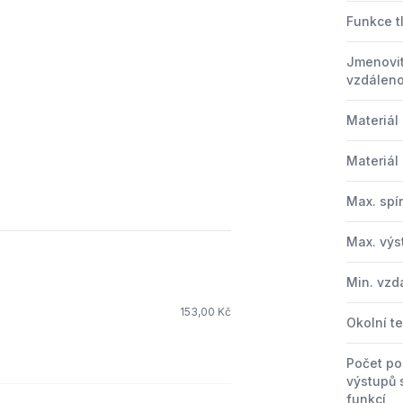
Funkce t
Jmenovit
vzdáleno
Materiál
Materiál
Max. spí
Max. výs
Min. vzd
153,00 Kč
Okolní t
Počet po
výstupů 
funkcí