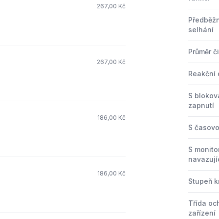
267,00 Kč
Předběž
selhání
Průměr č
267,00 Kč
Reakční
S bloko
zapnutí
186,00 Kč
S časovo
S monito
navazují
186,00 Kč
Stupeň kr
Třída oc
zařízení