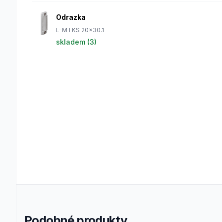
Odrazka
L-MTKS 20x30.1
skladem (
3
)
Podobné produkty