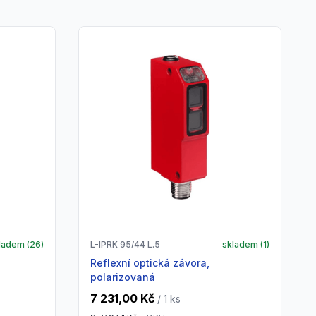
ladem (
26
)
L-IPRK 95/44 L.5
skladem (
1
)
Reflexní optická závora,
polarizovaná
7 231,00 Kč
/ 1
ks