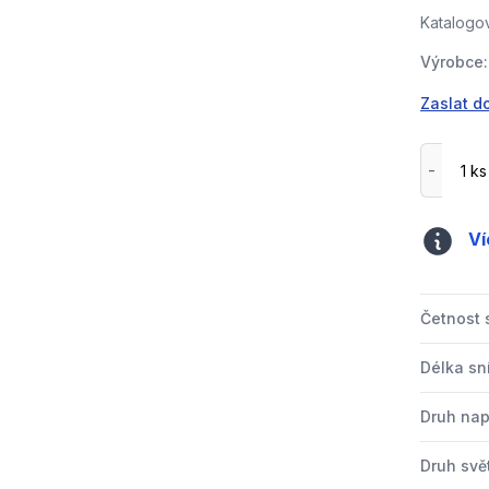
Katalogov
Výrobce:
Zaslat d
Ví
Četnost 
Délka s
Druh nap
Druh svě