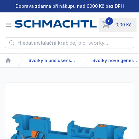
Doprava zdarma při nákupu nad 6000 Kč bez DPH
0
Open menu
0,00 Kč
items in cart, vie
Hledat instalační krabice, plc, svorky...
Svorky a příslušenství
Svorky nové generace
Home