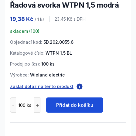
Řadová svorka WTPN 1,5 modrá
Product information
19,38 Kč
Cena s DPH
23,45 Kč
s DPH
/ 1
ks
skladem (
100
)
Objednací kód:
5D.202.0055.6
Katalogové číslo:
WTPN 1.5 BL
Prodej po (
ks
):
100
ks
Výrobce:
Wieland electric
Zaslat dotaz na tento produkt
Přidat do košíku