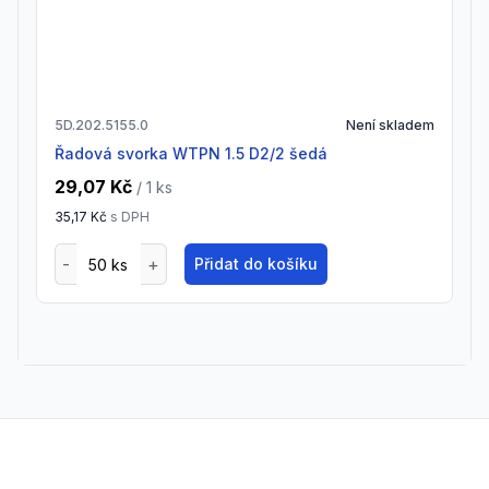
5D.202.5155.0
Není skladem
Řadová svorka WTPN 1.5 D2/2 šedá
29,07 Kč
/ 1
ks
35,17 Kč
s DPH
Přidat do košíku
Footer