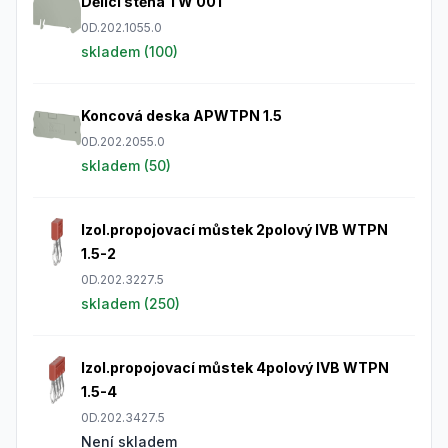
Dělící stěna TW 001
0D.202.1055.0
skladem (
100
)
Koncová deska APWTPN 1.5
0D.202.2055.0
skladem (
50
)
Izol.propojovací můstek 2polový IVB WTPN
1.5-2
0D.202.3227.5
skladem (
250
)
Izol.propojovací můstek 4polový IVB WTPN
1.5-4
0D.202.3427.5
Není skladem