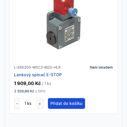
L-ERS200-M0C3-M20-HLR
Není skladem
Lankový spínač E-STOP
1 909,00 Kč
/ 1
ks
2 309,89 Kč
s DPH
Přidat do košíku