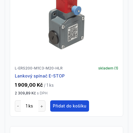
L-ERS200-M1C3-M20-HLR
skladem (
1
)
Lankový spínač E-STOP
1 909,00 Kč
/ 1
ks
2 309,89 Kč
s DPH
Přidat do košíku