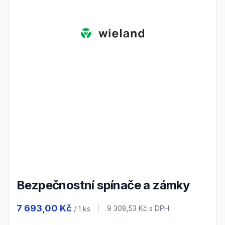
Bezpečnostní spínače a zámky
Product information
7 693,00 Kč
Cena s DPH
9 308,53 Kč
s DPH
/ 1
ks