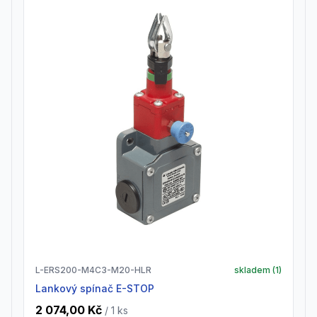
L-ERS200-M4C3-M20-HLR
skladem (
1
)
Lankový spínač E-STOP
2 074,00 Kč
/ 1
ks