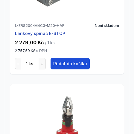
L-ERS200-M4C3-M20-HAR
Není skladem
Lankový spínač E-STOP
2 279,00 Kč
/ 1
ks
2 757,59 Kč
s DPH
Přidat do košíku