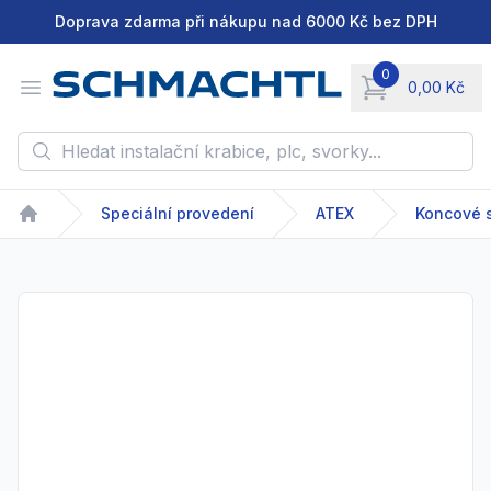
Doprava zdarma při nákupu nad 6000 Kč bez DPH
0
Open menu
0,00 Kč
items in cart, vie
Hledat instalační krabice, plc, svorky...
Speciální provedení
ATEX
Koncové 
Home