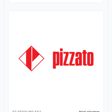
PZ-FD501-M2-EX7
Není skladem