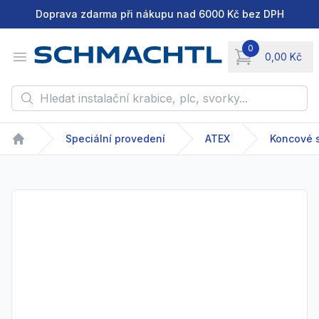
Doprava zdarma při nákupu nad 6000 Kč bez DPH
0
Open menu
0,00 Kč
items in cart, vie
Hledat instalační krabice, plc, svorky...
Speciální provedení
ATEX
Koncové 
Home