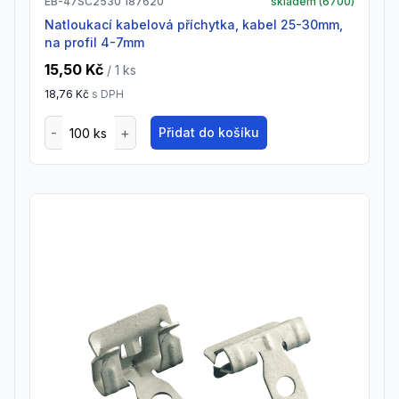
EB-47SC2530 187620
skladem (
6700
)
natloukací kabelová příchytka, kabel 25-30mm,
na profil 4-7mm
15,50 Kč
/ 1
ks
18,76 Kč
s DPH
Přidat do košíku