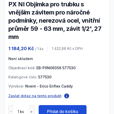
PX NI Objímka pro trubku s
vnějším závitem pro náročné
podmínky, nerezová ocel, vnitřní
průměr 59 - 63 mm, závit 1/2', 27
mm
Product information
1 184,20 Kč
Cena s DPH
1 432,88 Kč
s DPH
/ 1
ks
Není skladem
Objednací kód:
EB-PXN063S6 577530
Katalogové číslo:
577530
Výrobce:
Nvent - Erico Eriflex Caddy
Zaslat dotaz na tento produkt
Přidat do košíku