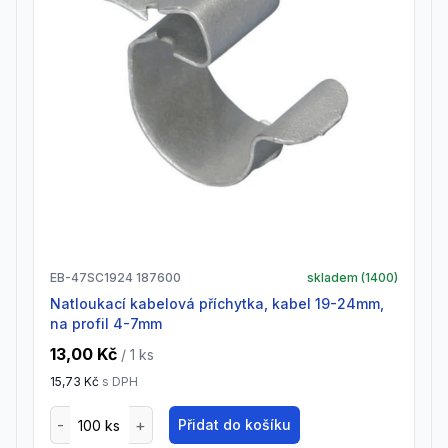
EB-47SC1924 187600
skladem (
1400
)
natloukací kabelová příchytka, kabel 19-24mm,
na profil 4-7mm
13,00 Kč
/ 1
ks
15,73 Kč
s DPH
Přidat do košíku