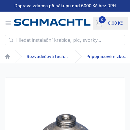
Doprava zdarma při nákupu nad 6000 Kč bez DPH
0
Open menu
0,00 Kč
items in cart, vie
Hledat instalační krabice, plc, svorky...
Rozváděčová technika
Přípojnicové nízkonapětové systémy
Home