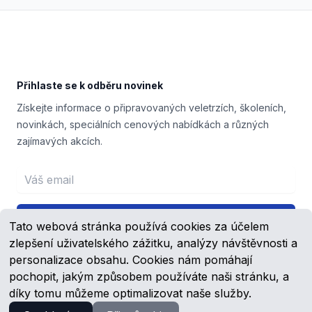
Footer
Přihlaste se k odběru novinek
Získejte informace o připravovaných veletrzích, školeních,
novinkách, speciálních cenových nabídkách a různých
zajímavých akcích.
Email address
Přihlášení
Tato webová stránka používá cookies za účelem
zlepšení uživatelského zážitku, analýzy návštěvnosti a
personalizace obsahu. Cookies nám pomáhají
pochopit, jakým způsobem používáte naši stránku, a
Facebook
YouTube
díky tomu můžeme optimalizovat naše služby.