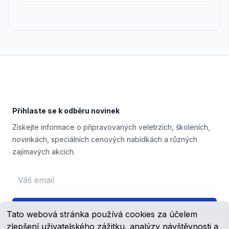
Footer
Přihlaste se k odběru novinek
Získejte informace o připravovaných veletrzích, školeních,
novinkách, speciálních cenových nabídkách a různých
zajímavých akcích.
Email address
Přihlášení
Tato webová stránka používá cookies za účelem
zlepšení uživatelského zážitku, analýzy návštěvnosti a