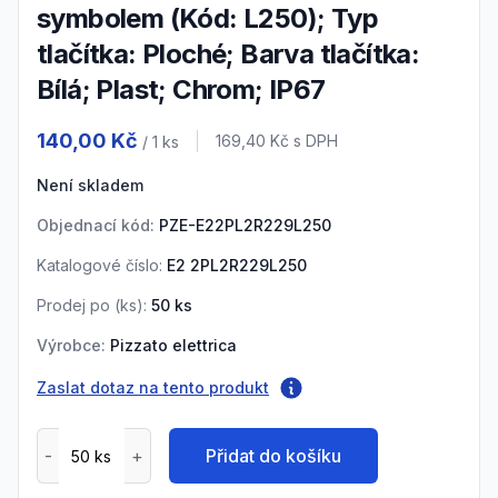
symbolem (Kód: L250); Typ
tlačítka: Ploché; Barva tlačítka:
Bílá; Plast; Chrom; IP67
Product information
140,00 Kč
Cena s DPH
169,40 Kč
s DPH
/ 1
ks
Není skladem
Objednací kód:
PZE-E22PL2R229L250
Katalogové číslo:
E2 2PL2R229L250
Prodej po (
ks
):
50
ks
Výrobce:
Pizzato elettrica
Zaslat dotaz na tento produkt
Přidat do košíku