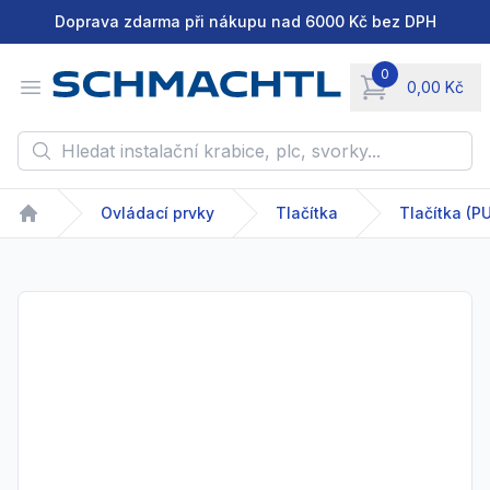
Doprava zdarma při nákupu nad 6000 Kč bez DPH
0
Open menu
0,00 Kč
items in cart, vie
Hledat instalační krabice, plc, svorky...
Ovládací prvky
Tlačítka
Home