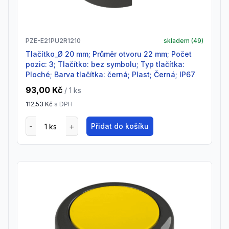
PZE-E21PU2R1210
skladem (
49
)
Tlačítko_Ø 20 mm; Průměr otvoru 22 mm; Počet
pozic: 3; Tlačítko: bez symbolu; Typ tlačítka:
Ploché; Barva tlačítka: černá; Plast; Černá; IP67
93,00 Kč
/ 1
ks
112,53 Kč
s DPH
Přidat do košíku