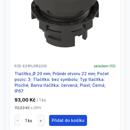
PZE-E21PU2R3210
skladem (
15
)
Tlačítko_Ø 20 mm; Průměr otvoru 22 mm; Počet
pozic: 3; Tlačítko: bez symbolu; Typ tlačítka:
Ploché; Barva tlačítka: červená; Plast; Černá;
IP67
93,00 Kč
/ 1
ks
112,53 Kč
s DPH
Přidat do košíku