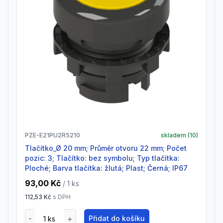
PZE-E21PU2R5210
skladem (
10
)
Tlačítko_Ø 20 mm; Průměr otvoru 22 mm; Počet
pozic: 3; Tlačítko: bez symbolu; Typ tlačítka:
Ploché; Barva tlačítka: žlutá; Plast; Černá; IP67
93,00 Kč
/ 1
ks
112,53 Kč
s DPH
Přidat do košíku