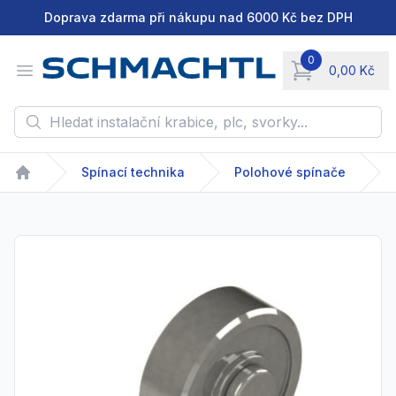
Doprava zdarma při nákupu nad 6000 Kč bez DPH
0
Open menu
0,00 Kč
items in cart, vie
Hledat instalační krabice, plc, svorky...
Spínací technika
Polohové spínače
Home