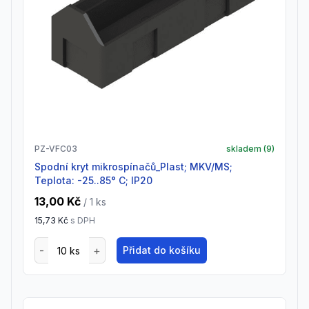
PZ-VFC03
skladem (
9
)
Spodní kryt mikrospínačů_Plast; MKV/MS;
Teplota: -25..85° C; IP20
13,00 Kč
/ 1
ks
15,73 Kč
s DPH
Přidat do košíku