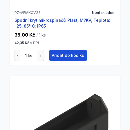
PZ-VFMKCV23
Není skladem
Spodní kryt mikrospínačů_Plast; M?KV; Teplota:
-25..85° C; IP65
35,00 Kč
/ 1
ks
42,35 Kč
s DPH
Přidat do košíku