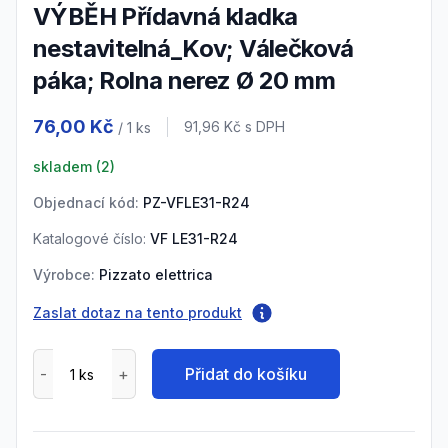
VÝBĚH Přídavná kladka
nestavitelná_Kov; Válečková
páka; Rolna nerez Ø 20 mm
Product information
76,00 Kč
Cena s DPH
91,96 Kč
s DPH
/ 1
ks
skladem (
2
)
Objednací kód:
PZ-VFLE31-R24
Katalogové číslo:
VF LE31-R24
Výrobce:
Pizzato elettrica
Zaslat dotaz na tento produkt
Přidat do košíku