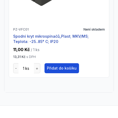
PZ-VFC01
Není skladem
Spodní kryt mikrospínačů_Plast; MKV/MS;
Teplota: -25..85° C; IP20
11,00 Kč
/ 1
ks
13,31 Kč
s DPH
Přidat do košíku
Footer