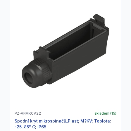
PZ-VFMKCV22
skladem (
15
)
Spodní kryt mikrospínačů_Plast; M?KV; Teplota:
-25..85° C; IP65