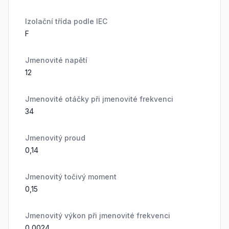
Izolační třída podle IEC
F
Jmenovité napětí
12
Jmenovité otáčky při jmenovité frekvenci
34
Jmenovitý proud
0,14
Jmenovitý točivý moment
0,15
Jmenovitý výkon při jmenovité frekvenci
0,0024