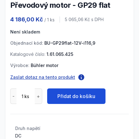
Převodový motor - GP29 flat
Product information
4 186,00 Kč
Cena s DPH
5 065,06 Kč
s DPH
/ 1
ks
Není skladem
Objednací kód:
BU-GP29flat-12V-i116,9
Katalogové číslo:
1.61.065.425
Výrobce:
Bühler motor
Zaslat dotaz na tento produkt
Přidat do košíku
Druh napětí
DC