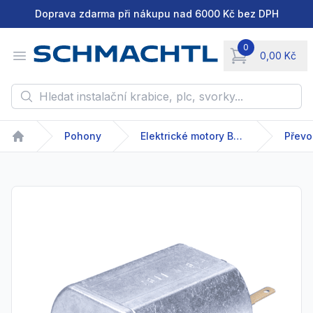
Doprava zdarma při nákupu nad 6000 Kč bez DPH
0
Open menu
0,00 Kč
items in cart, vie
Hledat instalační krabice, plc, svorky...
Pohony
Elektrické motory Bühler
Převo
Home