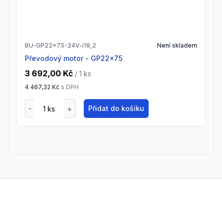
BU-GP22x75-24V-i19,2
Není skladem
Převodový motor - GP22x75
3 692,00 Kč
/ 1
ks
4 467,32 Kč
s DPH
Přidat do košíku
Footer