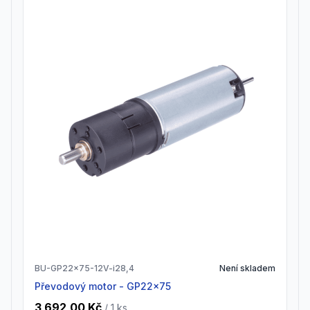
BU-GP22x75-12V-i28,4
Není skladem
Převodový motor - GP22x75
3 692,00 Kč
/ 1
ks