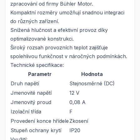
zpracování od firmy Bühler Motor.
Kompaktní rozměry umožňují snadnou integraci
do různých zařízení.
Snížená hlučnost a efektivní provoz díky
optimalizované konstrukci.
Široký rozsah provozních teplot zajišťuje
spolehlivou funkčnost v náročných podmínkách.
Technické specifikace:
Parametr
Hodnota
Druh napětí
Stejnosměrné (DC)
Jmenovité napětí
12 V
Jmenovitý proud
0,08 A
Izolační třída
F
Provedení konce hřídele
Zkosení
Stupeň ochrany krytí
IP20
Využití: