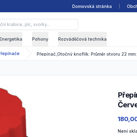
Domovská stránka
Obch
krabice, plc, svorky...
Energetika
Pohony
Rozváděčová technika
Přepínače
Přepínač_Otočný knoflík; Průměr otvoru 22 mm; 2;
Červe
Product
180,0
Není sk