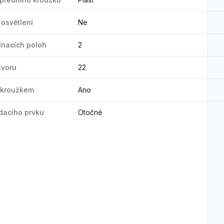
osvětlení
Ne
ínacích poloh
2
tvoru
22
 kroužkem
Ano
dacího prvku
Otočné