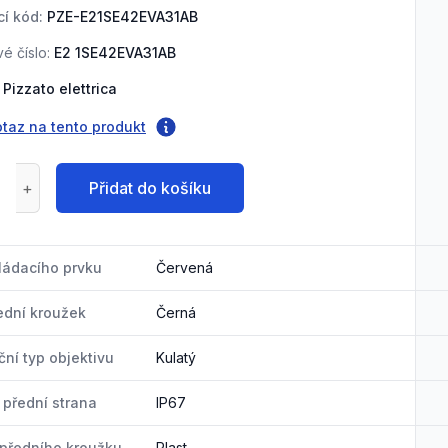
í kód:
PZE-E21SE42EVA31AB
é číslo:
E2 1SE42EVA31AB
Pizzato elettrica
otaz na tento produkt
Přidat do košíku
ládacího prvku
Červená
ední kroužek
Černá
ční typ objektivu
Kulatý
), přední strana
IP67
 předního kroužku
Plast