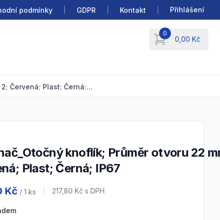
Přihlášení
odní podmínky
GDPR
Kontakt
0
0,00 Kč
items in cart, view b
Přepínač_Otočný knoflík; Průměr otvoru 22 mm; 2; Červená; Plast; Černá; IP67
ná; Plast; Černá; IP67
 information
0 Kč
Cena s DPH
217,80 Kč
s DPH
/ 1
ks
ladem