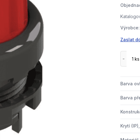
Objednac
Katalogov
Výrobce:
Zaslat d
Barva ov
Barva př
Konstruk
Krytí (IP
Materiál