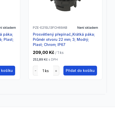
ní skladem
PZE-E21SL13FCH69AB
Není skladem
Prosvětlený přepínač_Krátká páka;
; Plast;
Průměr otvoru 22 mm; 3; Modrý;
Plast; Chrom; IP67
209,00 Kč
/ 1
ks
252,89 Kč
s DPH
o košíku
Přidat do košíku