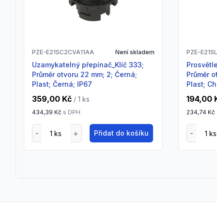
PZE-E21SC2CVA11AA
Není skladem
PZE-E21S
Uzamykatelný přepínač_Klíč 333;
Prosvětlený přepínač_Krátká páka;
Průměr otvoru 22 mm; 2; Černá;
Průměr o
Plast; Černá; IP67
Plast; C
359,00 Kč
194,00 
/ 1
ks
434,39 Kč
s DPH
234,74 Kč
Přidat do košíku
Footer