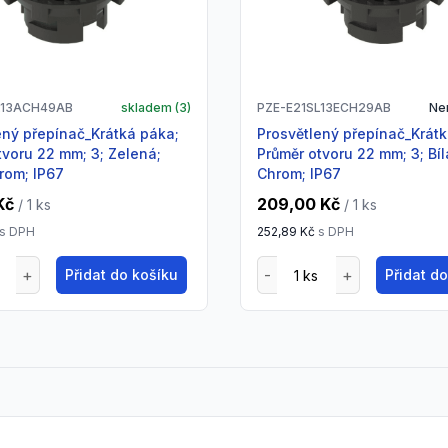
L13ACH49AB
skladem (
3
)
PZE-E21SL13ECH29AB
Ne
Prosvětlený přepínač_Krátká páka;
tvoru 22 mm; 3; Zelená;
Průměr otvoru 22 mm; 3; Bílá
hrom; IP67
Chrom; IP67
Kč
209,00 Kč
/ 1
ks
/ 1
ks
s DPH
252,89 Kč
s DPH
Přidat do košíku
Přidat d