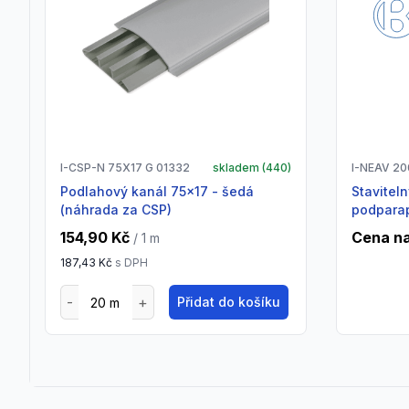
I-CSP-N 75X17 G 01332
skladem (
440
)
I-NEAV 2
Podlahový kanál 75x17 - šedá
Stavitelný vnější roh pro
(náhrada za CSP)
podparap
154,90 Kč
Cena na
/ 1
m
187,43 Kč
s DPH
Přidat do košíku