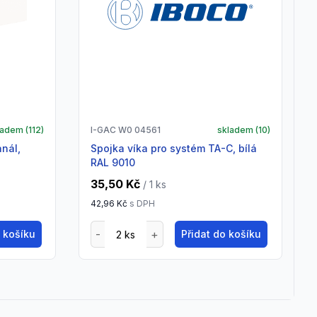
ladem (
112
)
I-GAC W0 04561
skladem (
10
)
Spojka víka pro systém TA-C, bílá
RAL 9010
35,50 Kč
/ 1
ks
42,96 Kč
s DPH
o košíku
Přidat do košíku