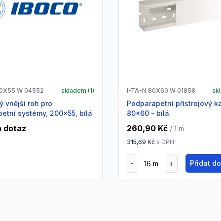
00X55 W 04552
skladem (
1
)
I-TA-N 80X60 W 01858
sk
Podparapetní přístrojový kanál,
etní systémy, 200x55, bílá
80x60 - bílá
 dotaz
260,90 Kč
/ 1
m
315,69 Kč
s DPH
Přidat d