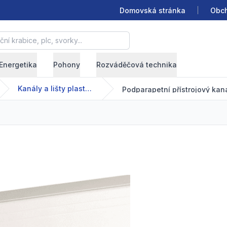
Domovská stránka
Obch
krabice, plc, svorky...
Energetika
Pohony
Rozváděčová technika
Kanály a lišty plastové
Podparapetní přístrojový kaná