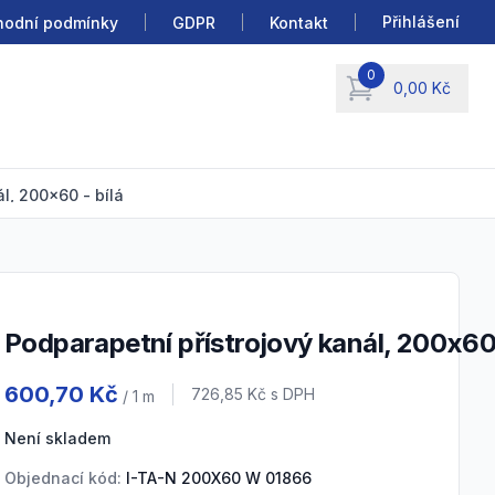
Přihlášení
odní podmínky
GDPR
Kontakt
0
0,00 Kč
items in cart, view b
l, 200x60 - bílá
Podparapetní přístrojový kanál, 200x60 
Product information
600,70 Kč
Cena s DPH
726,85 Kč
s DPH
/ 1
m
Není skladem
Objednací kód:
I-TA-N 200X60 W 01866