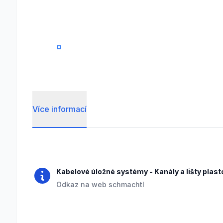
0
Více informací
Frequently Asked Questions
Kabelové úložné systémy
-
Kanály a lišty plas
Odkaz na web schmachtl