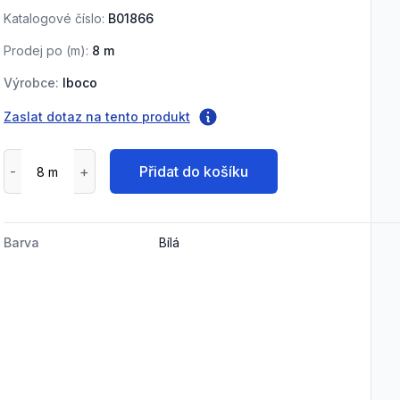
Katalogové číslo:
B01866
Prodej po (
m
):
8
m
Výrobce:
Iboco
Zaslat dotaz na tento produkt
Přidat do košíku
Barva
Bílá