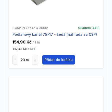
I-CSP-N 75X17 G 01332
skladem (
440
)
Podlahový kanál 75x17 - šedá (náhrada za CSP)
154,90 Kč
/ 1
m
187,43 Kč
s DPH
Přidat do košíku