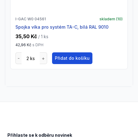
I-GAC W0 04561
skladem (
10
)
Spojka víka pro systém TA-C, bílá RAL 9010
35,50 Kč
/ 1
ks
42,96 Kč
s DPH
Přidat do košíku
Footer
Přihlaste se k odběru novinek