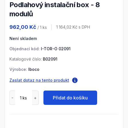
Podlahový instalační box - 8
modulů
Product information
962,00 Kč
Cena s DPH
1 164,02 Kč
s DPH
/ 1
ks
Není skladem
Objednací kód:
I-TOR-O 02091
Katalogové číslo:
B02091
Výrobce:
Iboco
Zaslat dotaz na tento produkt
Přidat do košíku