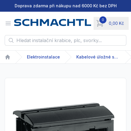
Doprava zdarma při nákupu nad 6000 Kč bez DPH
0
Open menu
0,00 Kč
items in cart, vie
Hledat instalační krabice, plc, svorky...
Elektroinstalace
Kabelové úložné systémy
Home