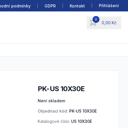
Přihlášení
odní podmínky
GDPR
Kontakt
0
0,00 Kč
items in cart, view b
PK-US 10X30E
Product information
Není skladem
Objednací kód:
PK-US 10X30E
Katalogové číslo:
US 10X30E