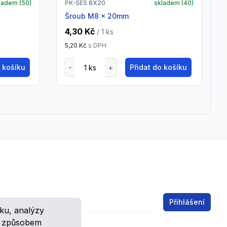
ladem (
50
)
PK-SES 8X20
skladem (
40
)
Šroub M8 x 20mm
4,30 Kč
/ 1
ks
5,20 Kč
s DPH
o košíku
Přidat do košíku
Email address
Přihlášení
ku, analýzy
ch.
m způsobem