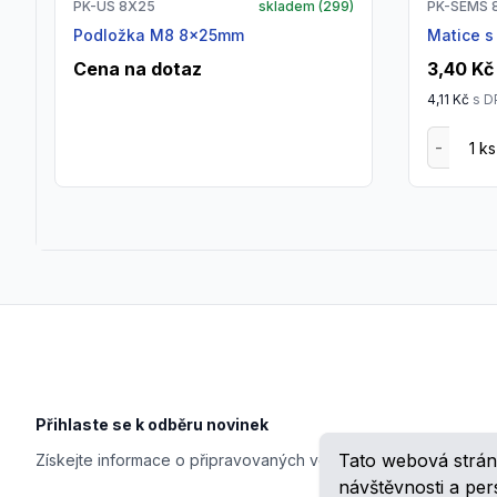
PK-US 8X25
skladem (
299
)
PK-SEMS 
Podložka M8 8x25mm
matice 
Cena na dotaz
3,40 Kč
4,11 Kč
s D
Footer
Přihlaste se k odběru novinek
Tato webová strán
Získejte informace o připravovaných veletrzích, školeních, n
návštěvnosti a pe