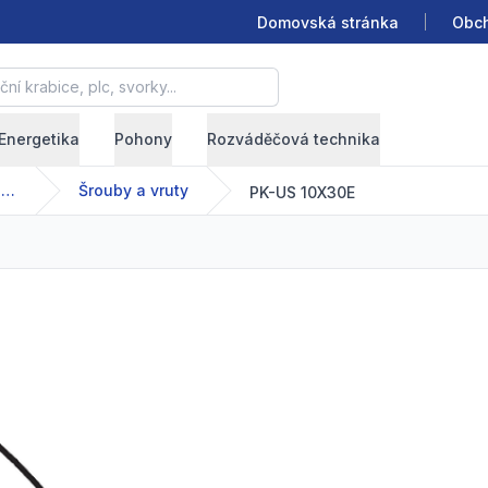
Domovská stránka
Obch
krabice, plc, svorky...
Energetika
Pohony
Rozváděčová technika
Montážní příslušenství
Šrouby a vruty
PK-US 10X30E