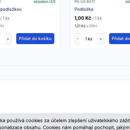
8
skladem (
51
)
PK-US 8X17
sk
s podložkou
podložka
1,00 Kč
/ 1
ks
/ 1
ks
PH
1,21 Kč
s DPH
Přidat do košíku
Přidat d
ka používá cookies za účelem zlepšení uživatelského zážit
ovinkách, speciálních cenových nabídkách a různých zajímavých akcí
rsonalizace obsahu. Cookies nám pomáhají pochopit, jaký