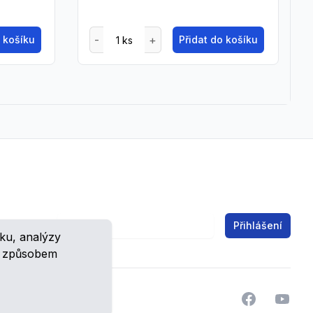
o košíku
Přidat do košíku
Email address
Přihlášení
ku, analýzy
ch.
m způsobem
Facebook
YouTu