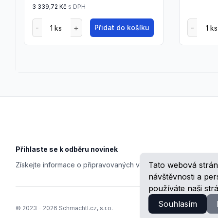
3 339,72 Kč
s DPH
Přidat do košíku
Footer
Přihlaste se k odběru novinek
Tato webová strán
Získejte informace o připravovaných veletrzích, školeních, n
návštěvnosti a pe
používáte naši str
Souhlasím
© 2023 -
2026
Schmachtl.cz, s.r.o.