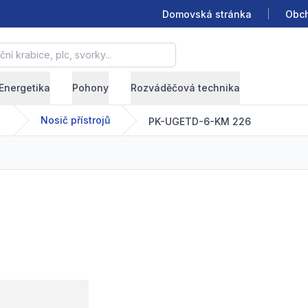
Domovská stránka
Obch
krabice, plc, svorky...
Energetika
Pohony
Rozváděčová technika
oje
Nosič přístrojů
PK-UGETD-6-KM 226