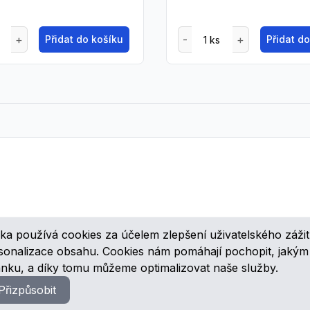
Přidat do košíku
Přidat d
ka používá cookies za účelem zlepšení uživatelského zážit
ovinkách, speciálních cenových nabídkách a různých zajímavých akcí
rsonalizace obsahu. Cookies nám pomáhají pochopit, jaký
ánku, a díky tomu můžeme optimalizovat naše služby.
Přizpůsobit