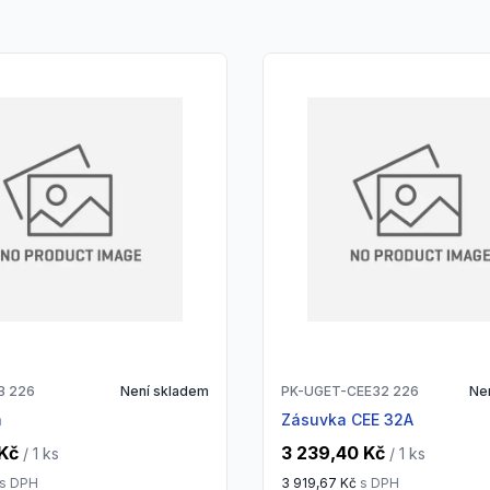
B 226
Není skladem
PK-UGET-CEE32 226
Ne
a
Zásuvka CEE 32A
Kč
3 239,40 Kč
/ 1
ks
/ 1
ks
s DPH
3 919,67 Kč
s DPH