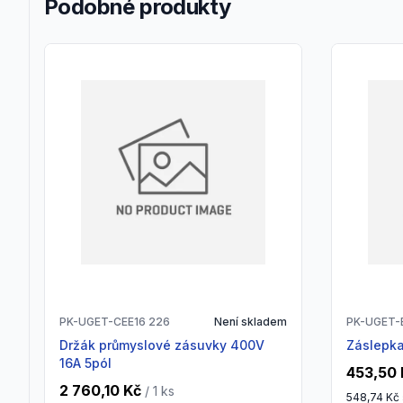
Podobné produkty
PK-UGET-CEE16 226
Není skladem
PK-UGET-
držák průmyslové zásuvky 400V
záslepk
16A 5pól
453,50 
2 760,10 Kč
/ 1
ks
548,74 Kč