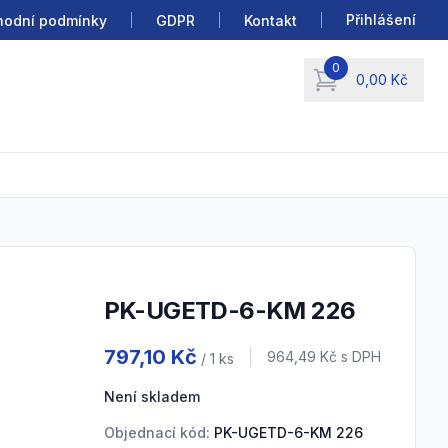
Přihlášení
odní podmínky
GDPR
Kontakt
0
0,00 Kč
items in cart, view b
PK-UGETD-6-KM 226
Product information
797,10 Kč
Cena s DPH
964,49 Kč
s DPH
/ 1
ks
Není skladem
Objednací kód:
PK-UGETD-6-KM 226