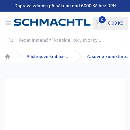
Doprava zdarma při nákupu nad 6000 Kč bez DPH
0
Open menu
0,00 Kč
items in cart, vie
Hledat instalační krabice, plc, svorky...
Přístrojové krabice a přístroje
Zásuvné konektorové systémy
Home