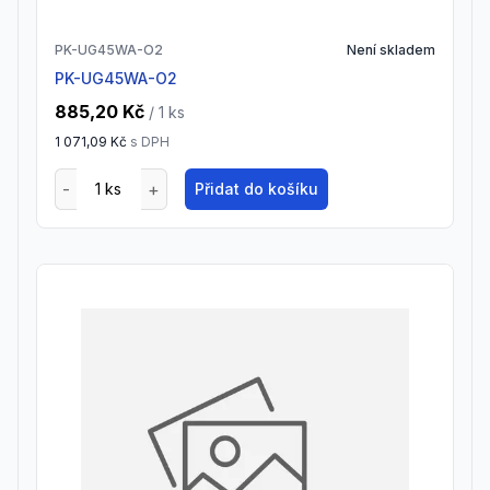
PK-UG45WA-O2
Není skladem
PK-UG45WA-O2
885,20 Kč
/ 1
ks
1 071,09 Kč
s DPH
Přidat do košíku