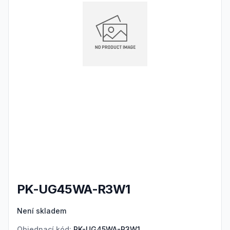
PK-UG45WA-R3W1
Product information
Není skladem
Objednací kód:
PK-UG45WA-R3W1