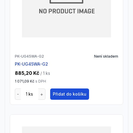
PK-UG45WA-G2
Není skladem
PK-UG45WA-G2
885,20 Kč
/ 1
ks
1 071,09 Kč
s DPH
Přidat do košíku