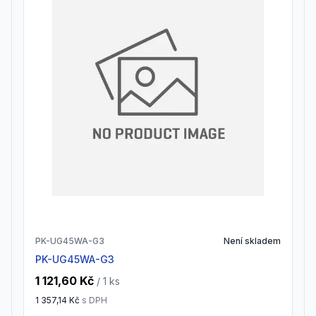
PK-UG45WA-G3
Není skladem
PK-UG45WA-G3
1 121,60 Kč
/ 1
ks
1 357,14 Kč
s DPH