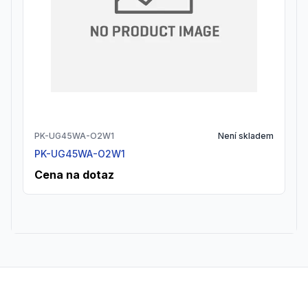
PK-UG45WA-O2W1
Není skladem
PK-UG45WA-O2W1
Cena na dotaz
Footer