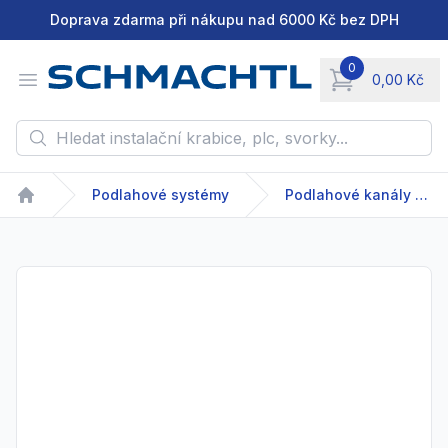
Doprava zdarma při nákupu nad 6000 Kč bez DPH
0
Open menu
0,00 Kč
items in cart, vie
Hledat instalační krabice, plc, svorky...
Podlahové systémy
Podlahové kanály skryté
Home