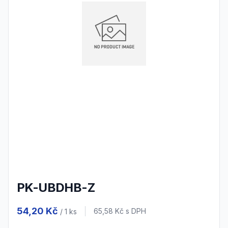
PK-UBDHB-Z
Product information
54,20 Kč
Cena s DPH
65,58 Kč
s DPH
/ 1
ks