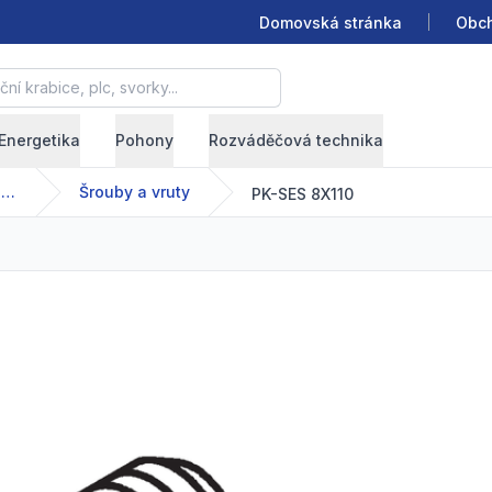
Domovská stránka
Obch
krabice, plc, svorky...
Energetika
Pohony
Rozváděčová technika
Montážní příslušenství
Šrouby a vruty
PK-SES 8X110