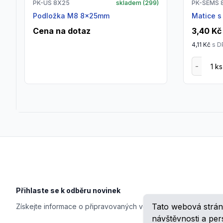
PK-US 8X25
skladem (
299
)
PK-SEMS 
Podložka M8 8x25mm
matice 
Cena na dotaz
3,40 Kč
4,11 Kč
s D
Footer
Přihlaste se k odběru novinek
Tato webová strán
Získejte informace o připravovaných veletrzích, školeních, n
návštěvnosti a pe