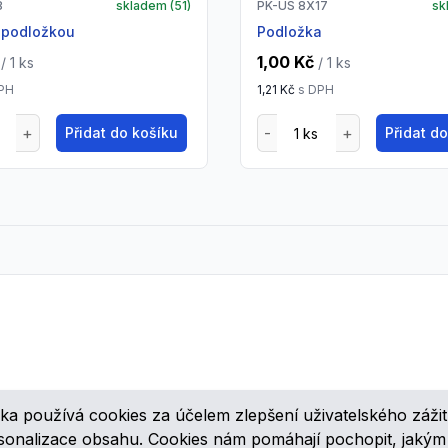
8
skladem (
51
)
PK-US 8X17
sk
s podložkou
podložka
1,00 Kč
/ 1
ks
/ 1
ks
PH
1,21 Kč
s DPH
Přidat do košíku
Přidat d
ka používá cookies za účelem zlepšení uživatelského zážit
ovinkách, speciálních cenových nabídkách a různých zajímavých akcí
rsonalizace obsahu. Cookies nám pomáhají pochopit, jaký