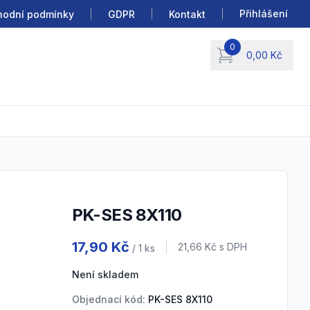
Přihlášení
odní podmínky
GDPR
Kontakt
0
0,00 Kč
items in cart, view b
PK-SES 8X110
Product information
17,90 Kč
Cena s DPH
21,66 Kč
s DPH
/ 1
ks
Není skladem
Objednací kód:
PK-SES 8X110