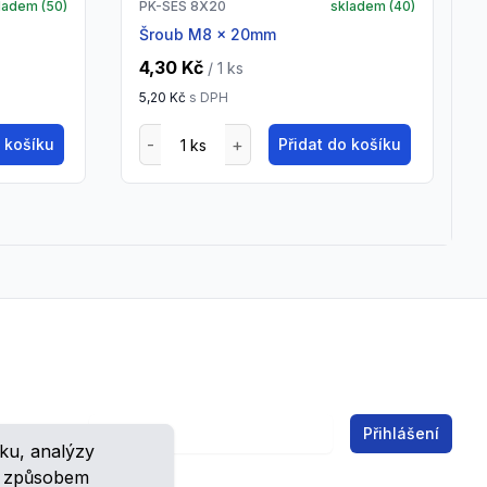
ladem (
50
)
PK-SES 8X20
skladem (
40
)
Šroub M8 x 20mm
4,30 Kč
/ 1
ks
5,20 Kč
s DPH
o košíku
Přidat do košíku
Email address
Přihlášení
ku, analýzy
ch.
m způsobem