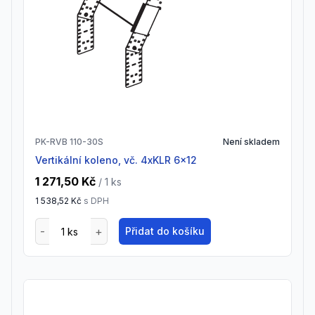
PK-RVB 110-30S
Není skladem
vertikální koleno, vč. 4xKLR 6x12
1 271,50 Kč
/ 1
ks
1 538,52 Kč
s DPH
Přidat do košíku