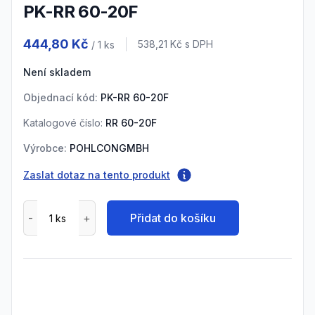
PK-RR 60-20F
Product information
444,80 Kč
Cena s DPH
538,21 Kč
s DPH
/ 1
ks
Není skladem
Objednací kód:
PK-RR 60-20F
Katalogové číslo:
RR 60-20F
Výrobce:
POHLCONGMBH
Zaslat dotaz na tento produkt
Přidat do košíku