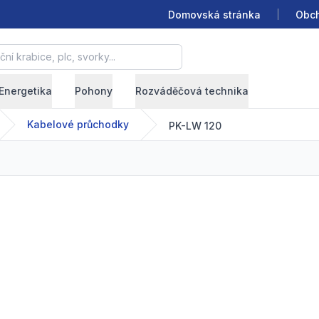
Domovská stránka
Obch
krabice, plc, svorky...
Energetika
Pohony
Rozváděčová technika
Kabelové průchodky
PK-LW 120