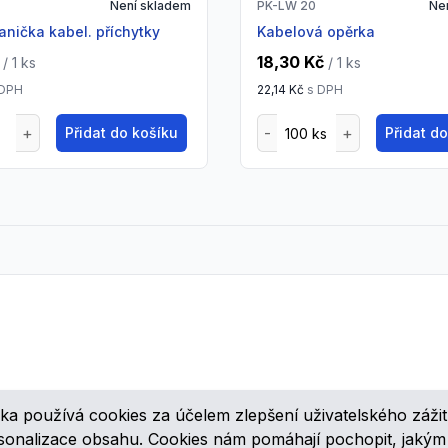
Není skladem
PK-LW 20
Ne
 vanička kabel. příchytky
Kabelová opěrka
18,30 Kč
/ 1
ks
/ 1
ks
 DPH
22,14 Kč
s DPH
Přidat do košíku
Přidat d
ka používá cookies za účelem zlepšení uživatelského zážit
ovinkách, speciálních cenových nabídkách a různých zajímavých akcí
rsonalizace obsahu. Cookies nám pomáhají pochopit, jaký