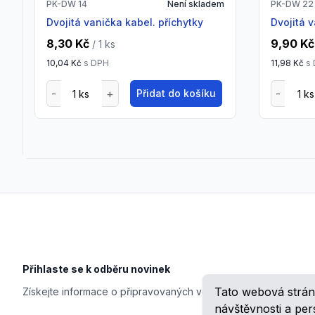
PK-DW 14
Není skladem
PK-DW 22
dvojitá vanička kabel. příchytky
dvojitá
8,30 Kč
9,90 Kč
/ 1
ks
10,04 Kč
s DPH
11,98 Kč
s
Přidat do košíku
Footer
Přihlaste se k odběru novinek
Tato webová strán
Získejte informace o připravovaných veletrzích, školeních, n
návštěvnosti a pe