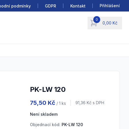
Přihlášení
odní podmínky
GDPR
Kontakt
0
0,00 Kč
items in cart, view b
PK-LW 120
Product information
75,50 Kč
Cena s DPH
91,36 Kč
s DPH
/ 1
ks
Není skladem
Objednací kód:
PK-LW 120