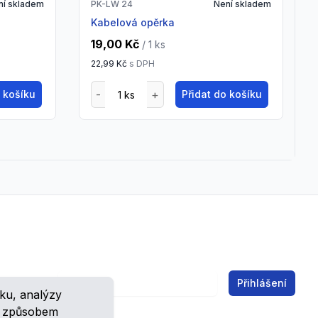
ní skladem
PK-LW 24
Není skladem
kabelová opěrka
19,00 Kč
/ 1
ks
22,99 Kč
s DPH
o košíku
Přidat do košíku
Email address
Přihlášení
ku, analýzy
ch.
m způsobem