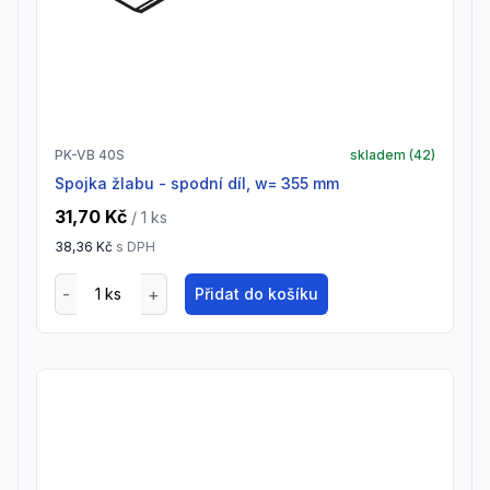
PK-VB 40S
skladem (
42
)
spojka žlabu - spodní díl, w= 355 mm
31,70 Kč
/ 1
ks
38,36 Kč
s DPH
Přidat do košíku