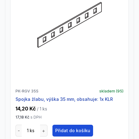
PK-RGV 35S
skladem (
95
)
spojka žlabu, výška 35 mm, obsahuje: 1x KLR
14,20 Kč
/ 1
ks
17,18 Kč
s DPH
Přidat do košíku