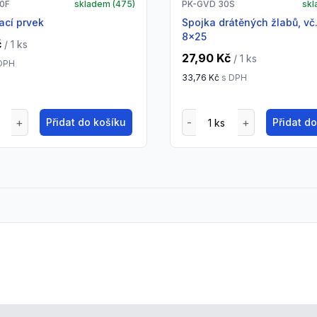
30F
skladem (
475
)
PK-GVD 30S
skl
ací prvek
spojka drátěných žlabů, vč.1xKLS
8x25
č
/ 1
ks
27,90 Kč
/ 1
ks
DPH
33,76 Kč
s DPH
Přidat do košíku
Přidat d