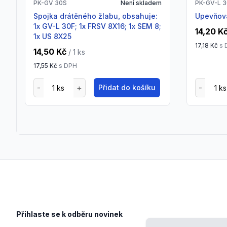
PK-GV 30S
Není skladem
PK-GV-L 
spojka drátěného žlabu, obsahuje:
upevňov
1x GV-L 30F; 1x FRSV 8X16; 1x SEM 8;
14,20 K
1x US 8X25
17,18 Kč
s 
14,50 Kč
/ 1
ks
17,55 Kč
s DPH
Přidat do košíku
Footer
Přihlaste se k odběru novinek