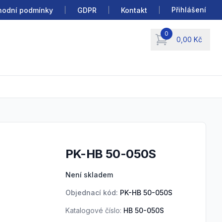
Přihlášení
odní podmínky
GDPR
Kontakt
0
0,00 Kč
items in cart, view b
PK-HB 50-050S
Product information
Není skladem
Objednací kód:
PK-HB 50-050S
Katalogové číslo:
HB 50-050S