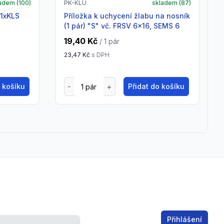
adem (
100
)
PK-KLU
skladem (
87
)
Příložka k uchycení žlabu na nosník
(1 pár) "S" vč. FRSV 6x16, SEMS 6
19,40 Kč
/ 1
pár
23,47 Kč
s DPH
o košíku
Přidat do košíku
Email address
Přihlášení