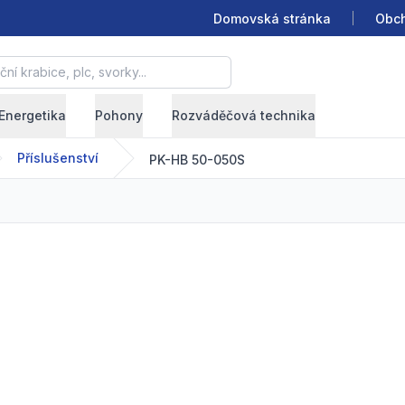
Domovská stránka
Obch
krabice, plc, svorky...
Energetika
Pohony
Rozváděčová technika
Příslušenství
PK-HB 50-050S