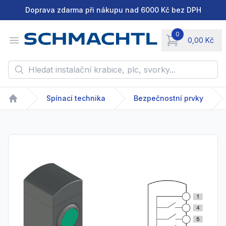
Doprava zdarma při nákupu nad 6000 Kč bez DPH
0
Open menu
0,00 Kč
items in cart, vie
Hledat instalační krabice, plc, svorky...
Spínací technika
Bezpečnostní prvky
Home