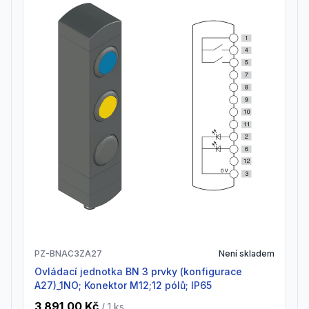
PZ-BNAC3ZA27
Není skladem
Ovládací jednotka BN 3 prvky (konfigurace
A27)_1NO; Konektor M12;12 pólů; IP65
3 891,00 Kč
/ 1
ks