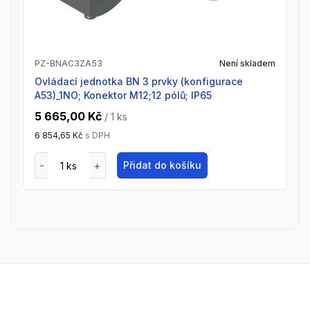
PZ-BNAC3ZA53
Není skladem
Ovládací jednotka BN 3 prvky (konfigurace
A53)_1NO; Konektor M12;12 pólů; IP65
5 665,00 Kč
/ 1
ks
6 854,65 Kč
s DPH
Přidat do košíku
Footer