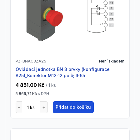
PZ-BNAC3ZA25
Není skladem
Ovládací jednotka BN 3 prvky (konfigurace
A25)_Konektor M12;12 pólů; IP65
4 851,00 Kč
/ 1
ks
5 869,71 Kč
s DPH
Přidat do košíku