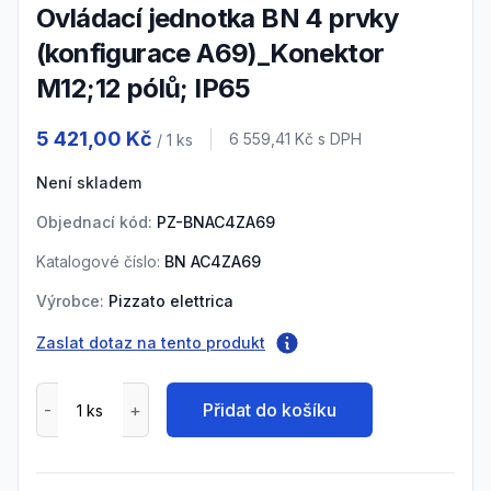
Ovládací jednotka BN 4 prvky
(konfigurace A69)_Konektor
M12;12 pólů; IP65
Product information
5 421,00 Kč
Cena s DPH
6 559,41 Kč
s DPH
/ 1
ks
Není skladem
Objednací kód:
PZ-BNAC4ZA69
Katalogové číslo:
BN AC4ZA69
Výrobce:
Pizzato elettrica
Zaslat dotaz na tento produkt
Přidat do košíku