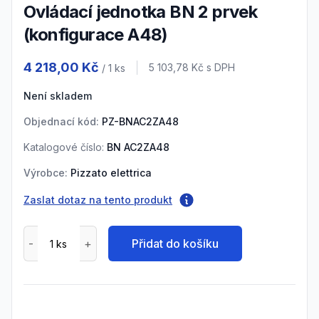
Ovládací jednotka BN 2 prvek
(konfigurace A48)
Product information
4 218,00 Kč
Cena s DPH
5 103,78 Kč
s DPH
/ 1
ks
Není skladem
Objednací kód:
PZ-BNAC2ZA48
Katalogové číslo:
BN AC2ZA48
Výrobce:
Pizzato elettrica
Zaslat dotaz na tento produkt
Přidat do košíku