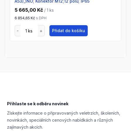
A53)_1NO; Konektor M12;12 pólů; IP65
5 665,00 Kč
/ 1
ks
6 854,65 Kč
s DPH
Přidat do košíku
Footer
Přihlaste se k odběru novinek
Získejte informace o připravovaných veletrzích, školeních,
novinkách, speciálních cenových nabídkách a různých
zajímavých akcích.