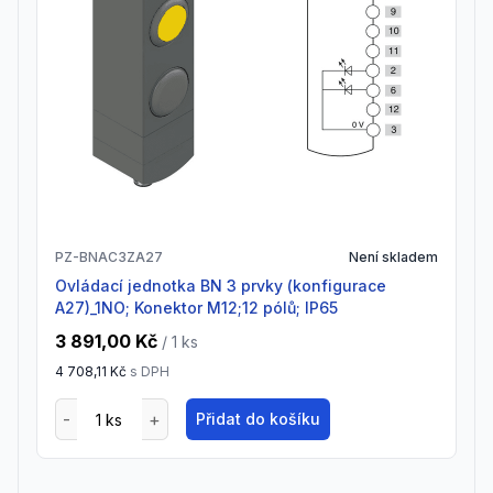
PZ-BNAC3ZA27
Není skladem
Ovládací jednotka BN 3 prvky (konfigurace
A27)_1NO; Konektor M12;12 pólů; IP65
3 891,00 Kč
/ 1
ks
4 708,11 Kč
s DPH
Přidat do košíku