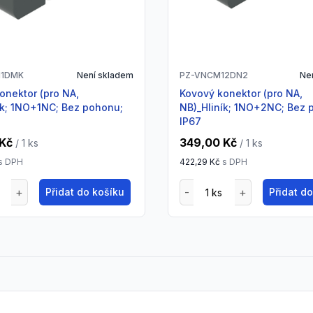
11DMK
Není skladem
PZ-VNCM12DN2
Ne
Kovový konektor (pro NA,
ík; 1NO+1NC; Bez pohonu;
NB)_Hliník; 1NO+2NC; Bez 
IP67
 Kč
349,00 Kč
/ 1
ks
/ 1
ks
s DPH
422,29 Kč
s DPH
Přidat do košíku
Přidat d