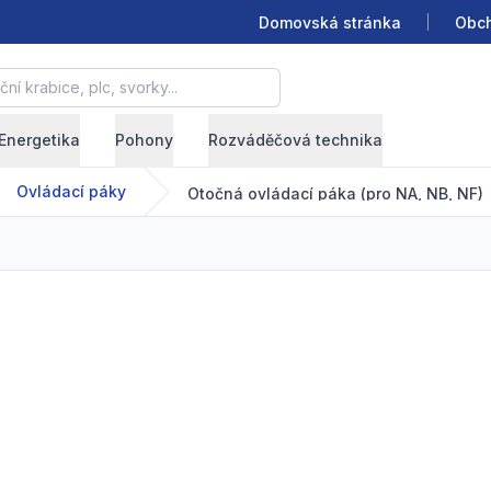
Domovská stránka
Obch
krabice, plc, svorky...
Energetika
Pohony
Rozváděčová technika
Ovládací páky
Otočná ovládací páka (pro NA, NB, NF)