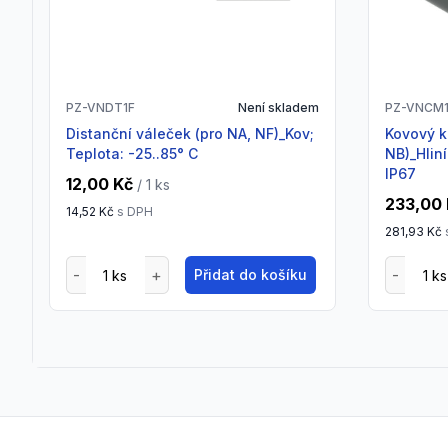
PZ-VNDT1F
Není skladem
PZ-VNCM
Distanční váleček (pro NA, NF)_Kov;
Kovový konektor (pro NA,
Teplota: -25..85° C
NB)_Hlin
IP67
12,00 Kč
/ 1
ks
233,00
14,52 Kč
s DPH
281,93 Kč
Přidat do košíku
Footer