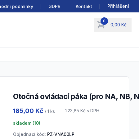
Přihlášení
odní podmínky
GDPR
Kontakt
0
0,00 Kč
items in cart, view b
Otočná ovládací páka (pro NA, NB, 
Product information
185,00 Kč
Cena s DPH
223,85 Kč
s DPH
/ 1
ks
skladem (
10
)
Objednací kód:
PZ-VNA00LP