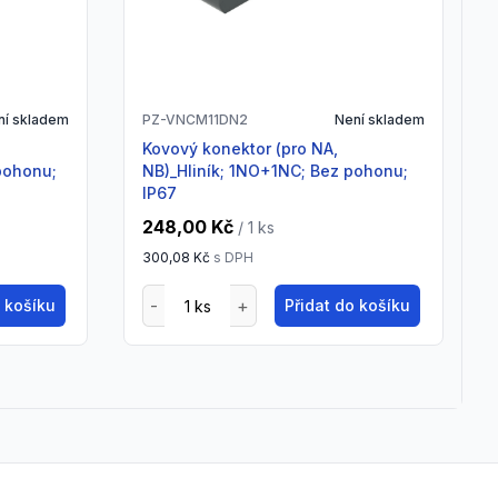
ní skladem
PZ-VNCM11DN2
Není skladem
Kovový konektor (pro NA,
pohonu;
NB)_Hliník; 1NO+1NC; Bez pohonu;
IP67
248,00 Kč
/ 1
ks
300,08 Kč
s DPH
o košíku
Přidat do košíku