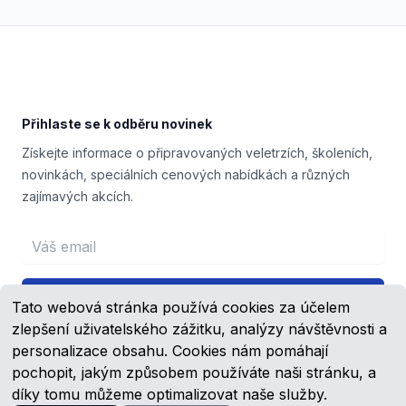
Footer
Přihlaste se k odběru novinek
Získejte informace o připravovaných veletrzích, školeních,
novinkách, speciálních cenových nabídkách a různých
zajímavých akcích.
Email address
Přihlášení
Tato webová stránka používá cookies za účelem
zlepšení uživatelského zážitku, analýzy návštěvnosti a
personalizace obsahu. Cookies nám pomáhají
pochopit, jakým způsobem používáte naši stránku, a
Facebook
YouTube
díky tomu můžeme optimalizovat naše služby.