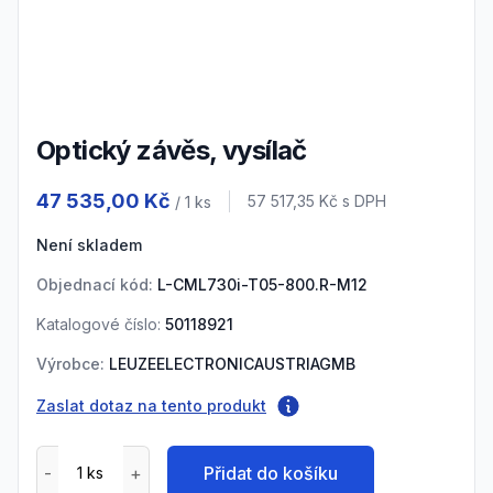
3
Optický závěs, vysílač
Product information
47 535,00 Kč
Cena s DPH
57 517,35 Kč
s DPH
/ 1
ks
Není skladem
Objednací kód:
L-CML730i-T05-800.R-M12
Katalogové číslo:
50118921
Výrobce:
LEUZEELECTRONICAUSTRIAGMB
Zaslat dotaz na tento produkt
Přidat do košíku