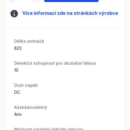
Více informací zde na stránkách výrobce
Délka snímače
823
Detekční schopnost pro zkušební tělesa
10
Druh napětí
DC
Kaskádovatelný
Ano
Možnost ovládání řídicími impulzy