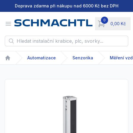
Doprava zdarma při nákupu nad 6000 Kč bez DPH
0
Open menu
0,00 Kč
items in cart, vie
Hledat instalační krabice, plc, svorky...
Automatizace
Senzorika
Měření vzd
Home