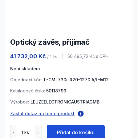
3
Optický závěs, přijímač
Product information
41 732,00 Kč
Cena s DPH
50 495,72 Kč
s DPH
/ 1
ks
Není skladem
Objednací kód:
L-CML730i-R20-1270.A/L-M12
Katalogové číslo:
50118799
Výrobce:
LEUZEELECTRONICAUSTRIAGMB
Zaslat dotaz na tento produkt
Přidat do košíku