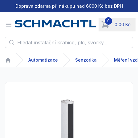
Doprava zdarma při nákupu nad 6000 Kč bez DPH
0
Open menu
0,00 Kč
items in cart, vie
Hledat instalační krabice, plc, svorky...
Automatizace
Senzorika
Měření vzd
Home