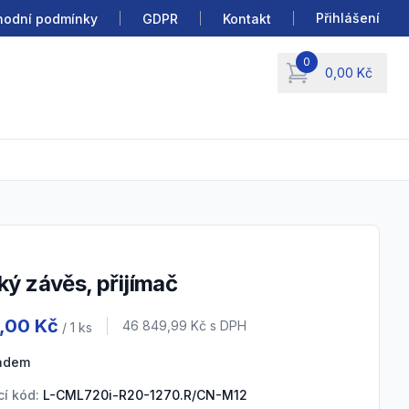
Přihlášení
odní podmínky
GDPR
Kontakt
0
0,00 Kč
items in cart, view b
cký závěs, přijímač
 information
9,00 Kč
Cena s DPH
46 849,99 Kč
s DPH
/ 1
ks
ladem
í kód:
L-CML720i-R20-1270.R/CN-M12