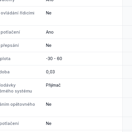
ovládání řídicími
Ne
potlačení
Ano
 přepsání
Ne
eplota
-30 - 60
 doba
0,03
dodávky
Přijímač
ěrného systému
váním opětovného
Ne
 potlačení
Ne