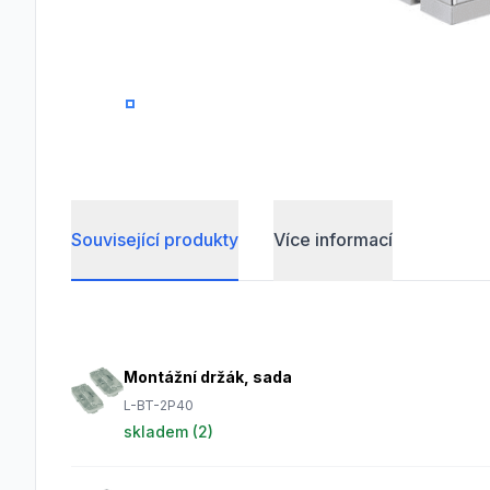
0
1
2
Související produkty
Více informací
Frequently Asked Questions
Montážní držák, sada
L-BT-2P40
skladem (
2
)