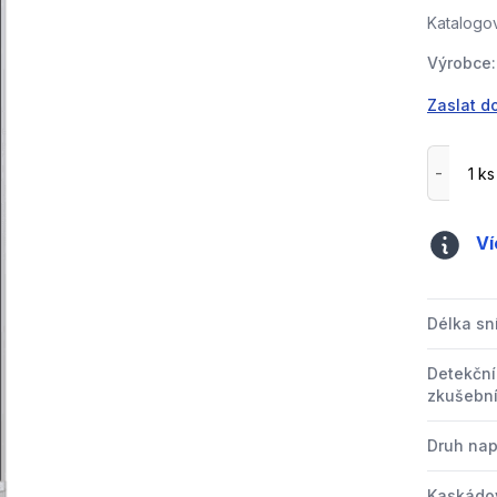
Katalogov
Výrobce:
Zaslat d
Ví
Délka s
Detekční
zkušební
Druh nap
Kaskádo