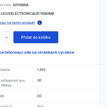
é číslo:
50119966
LEUZEELECTRONICAUSTRIAGMB
otaz na tento produkt
Přidat do košíku
ce informací zde na stránkách výrobce
nímače
1,303
 schopnost pro
30
 tělesa
ětí
DC
vatelný
Ano