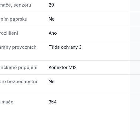
ímače, senzoru
29
áním paprsku
Ne
rozlišení
Ano
hrany provozních
Třída ochrany 3
trického připojení
Konektor M12
pro bezpečnostní
Ne
nímače
354