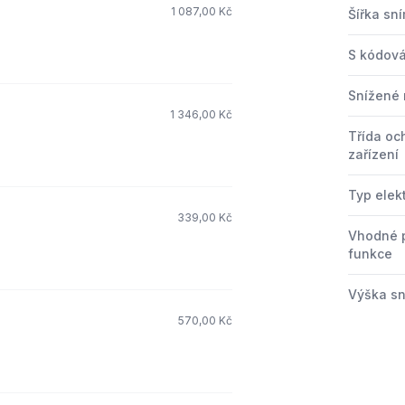
1 087,00 Kč
Šířka sn
S kódov
Snížené 
1 346,00 Kč
Třída oc
zařízení
Typ elek
339,00 Kč
Vhodné 
funkce
Výška s
570,00 Kč