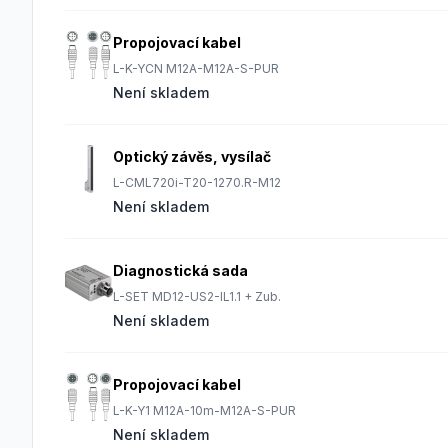
Propojovací kabel
L-K-YCN M12A-M12A-S-PUR
Není skladem
Optický závěs, vysílač
L-CML720i-T20-1270.R-M12
Není skladem
Diagnostická sada
L-SET MD12-US2-IL1.1 + Zub.
Není skladem
Propojovací kabel
L-K-Y1 M12A-10m-M12A-S-PUR
Není skladem