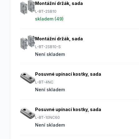
Montážní držák, sada
L-BT-2SB10
skladem (
49
)
Montážní držák, sada
L-BT-2SB10-S
Není skladem
Posuvné upínací kostky, sada
L-BT-4NC
Není skladem
Posuvné upínací kostky, sada
L-BT-10NC60
Není skladem