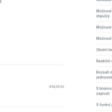
Možnost 
impulzy
3
Možnost 
Možnost
Okolní t
Reakční
Rozsah 
jednosm
932,00 Kč
S bloko
zapnutí
S funkcí