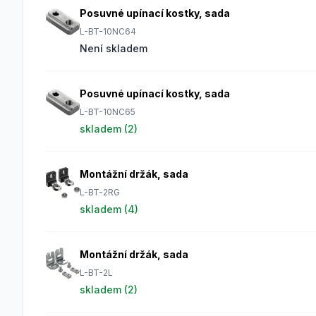
Posuvné upínací kostky, sada
L-BT-10NC64
Není skladem
Posuvné upínací kostky, sada
L-BT-10NC65
skladem (
2
)
Montážní držák, sada
L-BT-2RG
skladem (
4
)
Montážní držák, sada
L-BT-2L
skladem (
2
)