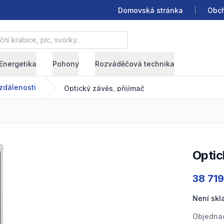
Domovská stránka
Obch
krabice, plc, svorky...
Energetika
Pohony
Rozváděčová technika
zdálenosti
Optický závěs, přijímač
Opti
Product
38 71
Není sk
Objednac