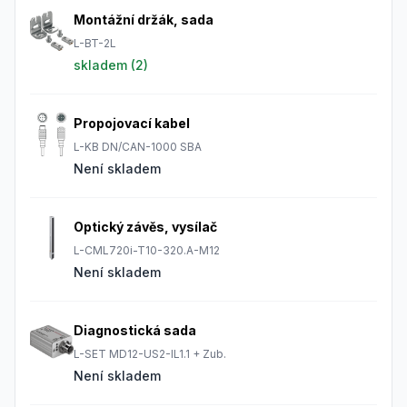
Montážní držák, sada
L-BT-2L
skladem (
2
)
Propojovací kabel
L-KB DN/CAN-1000 SBA
Není skladem
Optický závěs, vysílač
L-CML720i-T10-320.A-M12
Není skladem
Diagnostická sada
L-SET MD12-US2-IL1.1 + Zub.
Není skladem