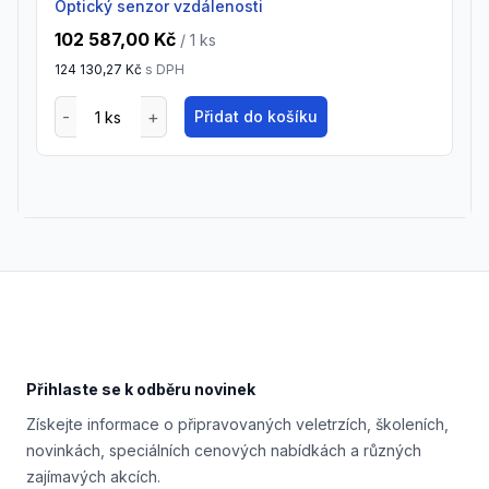
Optický senzor vzdálenosti
102 587,00 Kč
/ 1
ks
124 130,27 Kč
s DPH
Přidat do košíku
Footer
Přihlaste se k odběru novinek
Získejte informace o připravovaných veletrzích, školeních,
novinkách, speciálních cenových nabídkách a různých
zajímavých akcích.