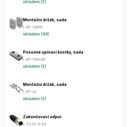
skladem (
2
)
Montážní držák, sada
L-BT-2SB10
skladem (
49
)
Posuvné upínací kostky, sada
L-BT-10NC65
skladem (
2
)
Montážní držák, sada
L-BT-2Z
skladem (
2
)
Zakončovací odpor
L-TS 02-4-SA