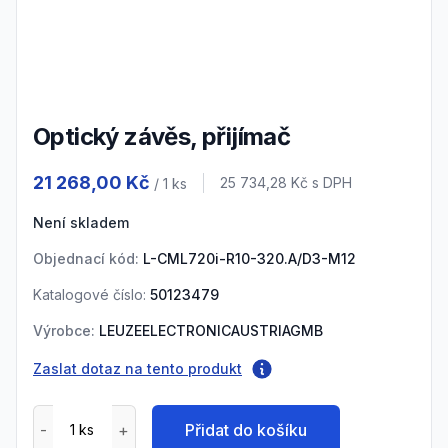
3
Optický závěs, přijímač
Product information
21 268,00 Kč
Cena s DPH
25 734,28 Kč
s DPH
/ 1
ks
Není skladem
Objednací kód:
L-CML720i-R10-320.A/D3-M12
Katalogové číslo:
50123479
Výrobce:
LEUZEELECTRONICAUSTRIAGMB
Zaslat dotaz na tento produkt
Přidat do košíku