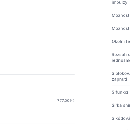
impulzy
Možnost 
Možnost
3
Okolní t
Rozsah 
jednosm
S bloko
zapnutí
S funkcí
777,00 Kč
Šířka sn
S kódov