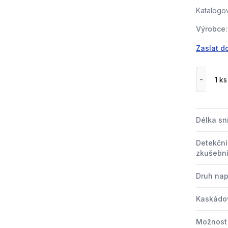
Katalogov
Výrobce:
Zaslat d
Délka s
Detekční
zkušební
Druh nap
Kaskádo
Možnost 