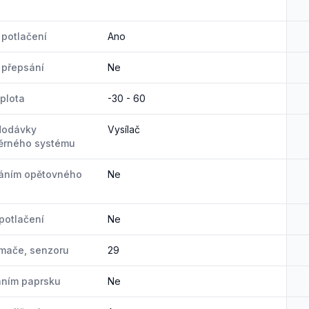
potlačení
Ano
 přepsání
Ne
eplota
-30 - 60
dodávky
Vysílač
ěrného systému
váním opětovného
Ne
 potlačení
Ne
ímače, senzoru
29
áním paprsku
Ne