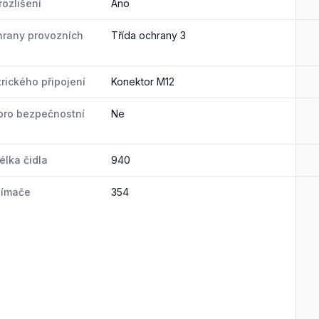
rozlišení
Ano
hrany provozních
Třída ochrany 3
trického připojení
Konektor M12
pro bezpečnostní
Ne
élka čidla
940
nímače
354