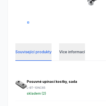
0
1
2
Související produkty
Více informací
Frequently Asked Questions
Posuvné upínací kostky, sada
L-BT-10NC65
skladem (
2
)