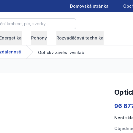
Domovská stránka
Obch
krabice, plc, svorky...
Energetika
Pohony
Rozváděčová technika
zdálenosti
Optický závěs, vysílač
Opti
Product
96 87
Není sk
Objednac