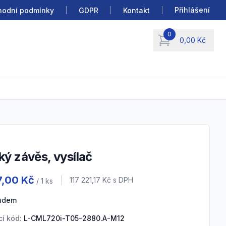
Přihlášení
odní podmínky
GDPR
Kontakt
0
0,00 Kč
items in cart, view b
cký závěs, vysílač
 information
7,00 Kč
Cena s DPH
117 221,17 Kč
s DPH
/ 1
ks
ladem
í kód:
L-CML720i-T05-2880.A-M12