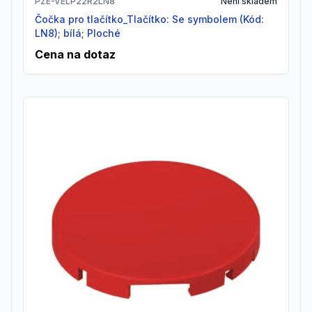
PZE-VELP22R2LN8
Není skladem
Čočka pro tlačítko_Tlačítko: Se symbolem (Kód:
LN8); bílá; Ploché
Cena na dotaz