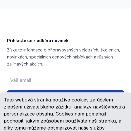
Footer
Přihlaste se k odběru novinek
Získejte informace o připravovaných veletrzích, školeních,
novinkách, speciálních cenových nabídkách a různých
zajímavých akcích.
Email address
Přihlášení
Tato webová stránka používá cookies za účelem
zlepšení uživatelského zážitku, analýzy návštěvnosti a
personalizace obsahu. Cookies nám pomáhají
pochopit, jakým způsobem používáte naši stránku, a
Facebook
YouTube
díky tomu můžeme optimalizovat naše služby.