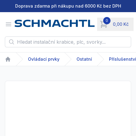
Doprava zdarma při nákupu nad 6000 Kč bez DPH
0
Open menu
0,00 Kč
items in cart, vie
Hledat instalační krabice, plc, svorky...
Ovládací prvky
Ostatní
Příslušenství
Home