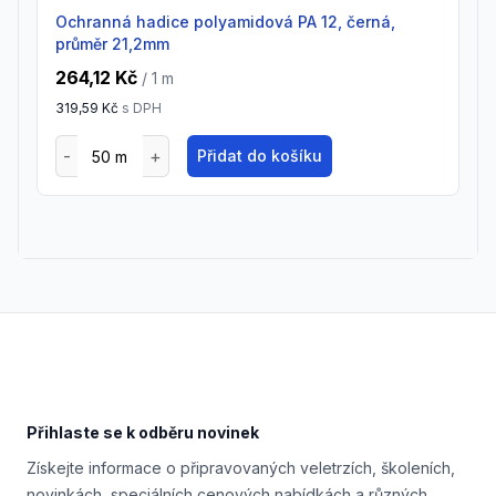
Ochranná hadice polyamidová PA 12, černá,
průměr 21,2mm
264,12 Kč
/ 1
m
319,59 Kč
s DPH
Přidat do košíku
Footer
Přihlaste se k odběru novinek
Získejte informace o připravovaných veletrzích, školeních,
novinkách, speciálních cenových nabídkách a různých