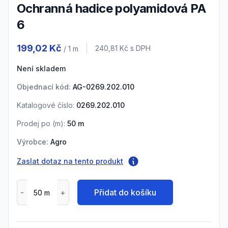
Ochranná hadice polyamidová PA
6
Product information
199,02 Kč
Cena s DPH
240,81 Kč
s DPH
/ 1
m
Není skladem
Objednací kód:
AG-0269.202.010
Katalogové číslo:
0269.202.010
Prodej po (
m
):
50
m
Výrobce:
Agro
Zaslat dotaz na tento produkt
Přidat do košíku