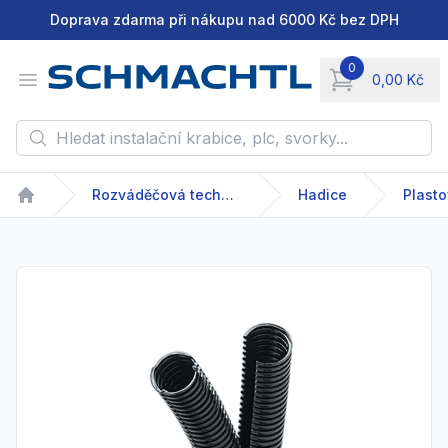
Doprava zdarma při nákupu nad 6000 Kč bez DPH
0
Open menu
0,00 Kč
items in cart, vie
Hledat instalační krabice, plc, svorky...
Rozváděčová technika
Hadice
Plast
Home