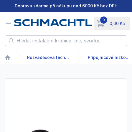
Doprava zdarma při nákupu nad 6000 Kč bez DPH
0
Open menu
0,00 Kč
items in cart, vie
Hledat instalační krabice, plc, svorky...
Rozváděčová technika
Přípojnicové nízkonapětové systémy
Home