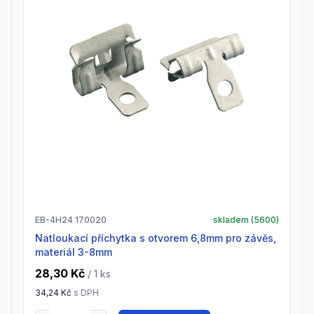
EB-4H24 170020
skladem (
5600
)
natloukací příchytka s otvorem 6,8mm pro závěs,
materiál 3-8mm
28,30 Kč
/ 1
ks
34,24 Kč
s DPH