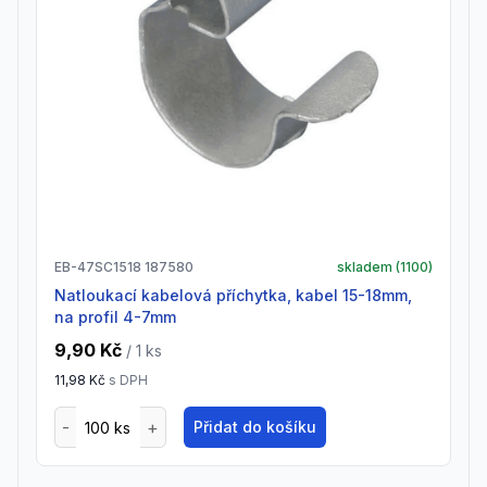
EB-47SC1518 187580
skladem (
1100
)
Natloukací kabelová příchytka, kabel 15-18mm,
na profil 4-7mm
9,90 Kč
/ 1
ks
11,98 Kč
s DPH
Přidat do košíku