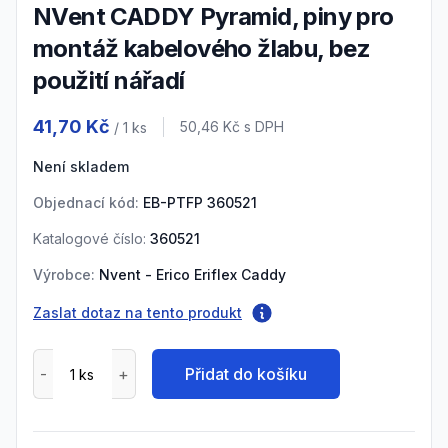
nVent CADDY Pyramid, piny pro
montáž kabelového žlabu, bez
použití nářadí
Product information
41,70 Kč
Cena s DPH
50,46 Kč
s DPH
/ 1
ks
Není skladem
Objednací kód:
EB-PTFP 360521
Katalogové číslo:
360521
Výrobce:
Nvent - Erico Eriflex Caddy
Zaslat dotaz na tento produkt
Přidat do košíku