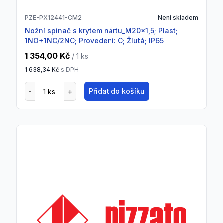
PZE-PX12441-CM2
Není skladem
Nožní spínač s krytem nártu_M20x1,5; Plast;
1NO+1NC/2NC; Provedení: C; Žlutá; IP65
1 354,00 Kč
/ 1
ks
1 638,34 Kč
s DPH
Přidat do košíku