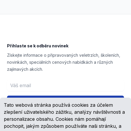
Footer
Přihlaste se k odběru novinek
Získejte informace o připravovaných veletrzích, školeních,
novinkách, speciálních cenových nabídkách a různých
zajímavých akcích.
Email address
Přihlášení
Tato webová stránka používá cookies za účelem
zlepšení uživatelského zážitku, analýzy návštěvnosti a
personalizace obsahu. Cookies nám pomáhají
pochopit, jakým způsobem používáte naši stránku, a
Facebook
YouTube