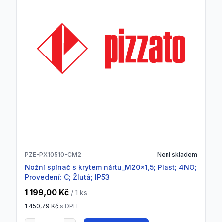
PZE-PX10510-CM2
Není skladem
Nožní spínač s krytem nártu_M20x1,5; Plast; 4NO;
Provedení: C; Žlutá; IP53
1 199,00 Kč
/ 1
ks
1 450,79 Kč
s DPH