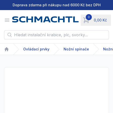
Doprava zdarma při nákupu nad 6000 Kč bez DPH
0
Open menu
0,00 Kč
items in cart, vie
Hledat instalační krabice, plc, svorky...
Ovládací prvky
Nožní spínače
Nožní
Home