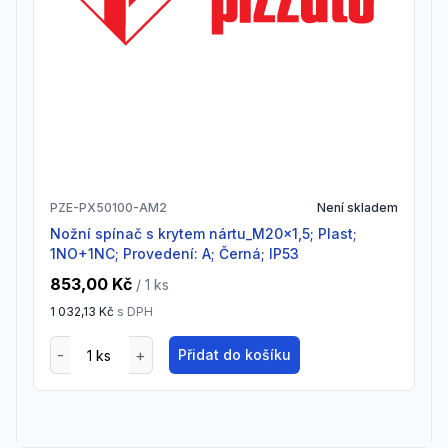
PZE-PX50100-AM2
Není skladem
Nožní spínač s krytem nártu_M20x1,5; Plast;
1NO+1NC; Provedení: A; Černá; IP53
853,00 Kč
/ 1
ks
1 032,13 Kč
s DPH
Přidat do košíku