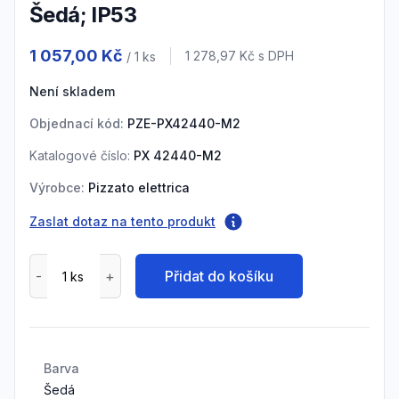
Šedá; IP53
Product information
1 057,00 Kč
Cena s DPH
1 278,97 Kč
s DPH
/ 1
ks
Není skladem
Objednací kód:
PZE-PX42440-M2
Katalogové číslo:
PX 42440-M2
Výrobce:
Pizzato elettrica
Zaslat dotaz na tento produkt
Přidat do košíku
Barva
Šedá