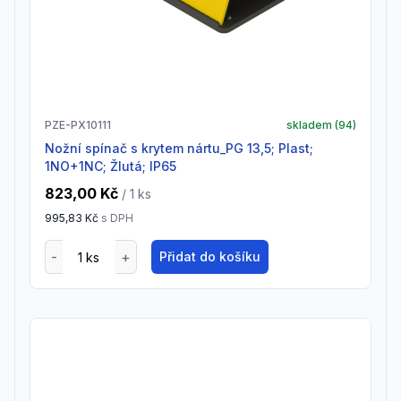
PZE-PX10111
skladem (
94
)
Nožní spínač s krytem nártu_PG 13,5; Plast;
1NO+1NC; Žlutá; IP65
823,00 Kč
/ 1
ks
995,83 Kč
s DPH
Přidat do košíku